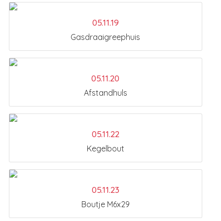
05.11.19
Gasdraaigreephuis
05.11.20
Afstandhuls
05.11.22
Kegelbout
05.11.23
Boutje M6x29