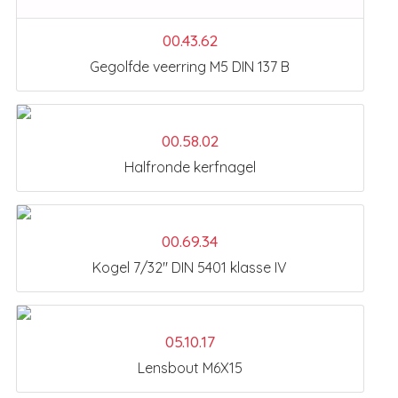
00.43.62
Gegolfde veerring M5 DIN 137 B
00.58.02
Halfronde kerfnagel
00.69.34
Kogel 7/32" DIN 5401 klasse IV
05.10.17
Lensbout M6X15