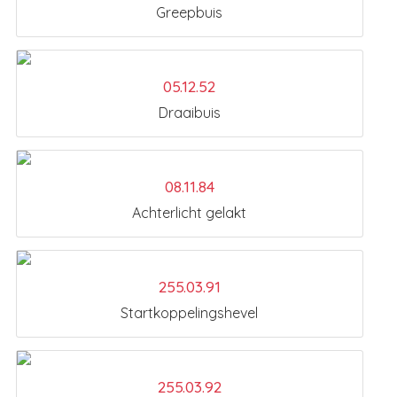
Greepbuis
05.12.52
Draaibuis
08.11.84
Achterlicht gelakt
255.03.91
Startkoppelingshevel
255.03.92