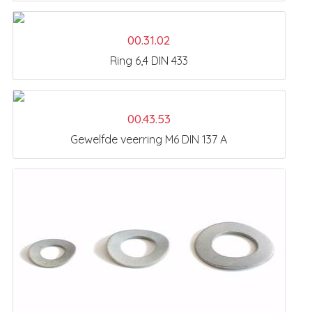
00.31.02
Ring 6,4 DIN 433
00.43.53
Gewelfde veerring M6 DIN 137 A