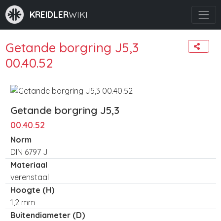
KREIDLER
WIKI
Getande borgring J5,3
00.40.52
Getande borgring J5,3
00.40.52
Norm
DIN 6797 J
Materiaal
verenstaal
Hoogte (H)
1,2 mm
Buitendiameter (D)