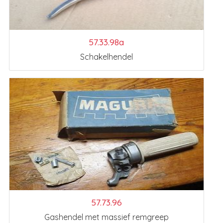
57.33.98a
Schakelhendel
57.73.96
Gashendel met massief remgreep