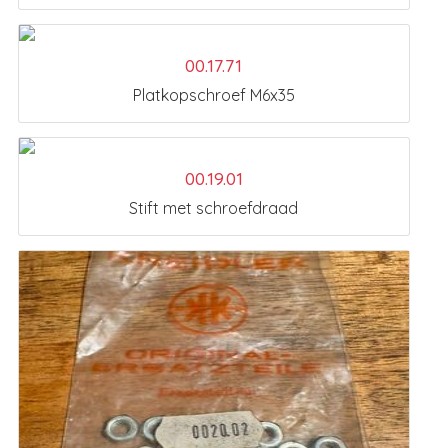
00.17.71
Platkopschroef M6x35
00.19.01
Stift met schroefdraad