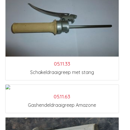
05.11.33
Schakeldraaigreep met stang
05.11.63
Gashendeldraaigreep Amazone