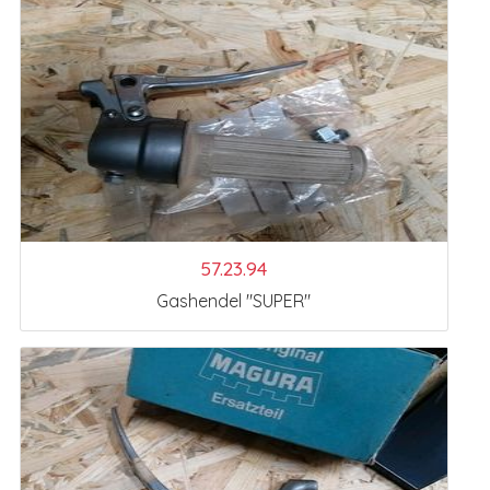
57.23.94
Gashendel "SUPER"