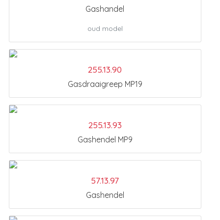
Gashandel
oud model
255.13.90
Gasdraaigreep MP19
255.13.93
Gashendel MP9
57.13.97
Gashendel