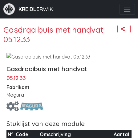
KREIDLER
WIKI
Gasdraaibuis met handvat
05.12.33
Gasdraaibuis met handvat
05.12.33
Fabrikant
Magura
Stuklijst van deze module
N°
Code
Omschrijving
Aantal