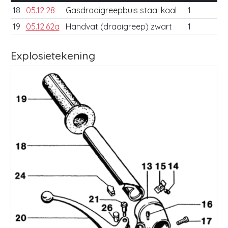
18
05.12.28
Gasdraaigreepbuis staal kaal
1
19
05.12.62a
Handvat (draaigreep) zwart
1
Explosietekening