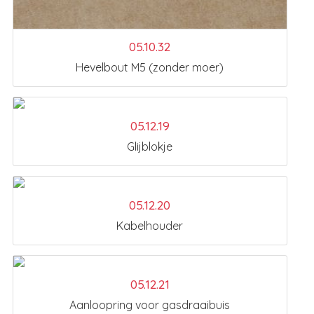
05.10.32
Hevelbout M5 (zonder moer)
05.12.19
Glijblokje
05.12.20
Kabelhouder
05.12.21
Aanloopring voor gasdraaibuis