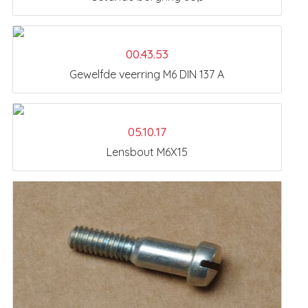
00.43.53
Gewelfde veerring M6 DIN 137 A
05.10.17
Lensbout M6X15