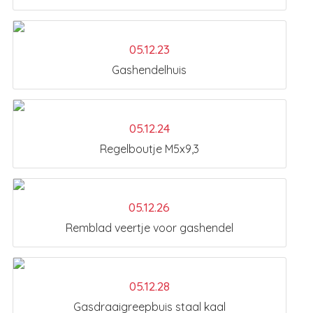
05.12.23
Gashendelhuis
05.12.24
Regelboutje M5x9,3
05.12.26
Remblad veertje voor gashendel
05.12.28
Gasdraaigreepbuis staal kaal