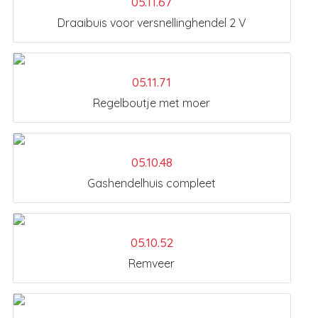
05.11.67
Draaibuis voor versnellinghendel 2 V
05.11.71
Regelboutje met moer
05.10.48
Gashendelhuis compleet
05.10.52
Remveer