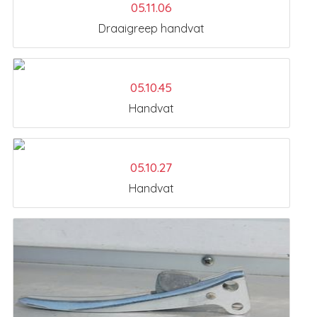
05.11.06
Draaigreep handvat
05.10.45
Handvat
05.10.27
Handvat