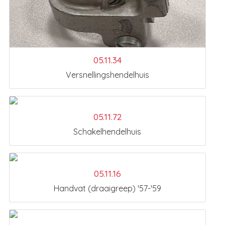
05.11.34
Versnellingshendelhuis
05.11.72
Schakelhendelhuis
05.11.16
Handvat (draaigreep) '57-'59