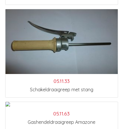
05.11.33
Schakeldraaigreep met stang
05.11.63
Gashendeldraaigreep Amazone