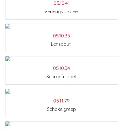
05.10.41
Verlengstukdeel
05.10.33
Lensbout
05.10.34
Schroefnippel
05.11.79
Schakelgreep