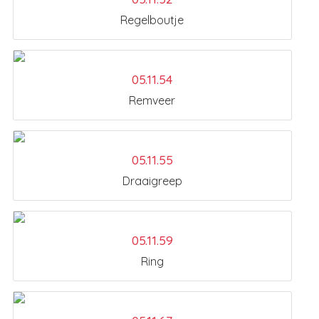
Regelboutje
05.11.54
Remveer
05.11.55
Draaigreep
05.11.59
Ring