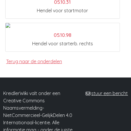
05.10.31
Hendel voor startmotor
05.10.98
Hendel voor starterb. rechts
Terug naar de onderdelen
KreidlerWiki valt onder een
stuur een bericht
Creative Commons
Naamsvermelding-
NietCommercieel-GelijkDelen 4.0
Internationaal-licentie. Alle
informatie mag -
onder de juiste