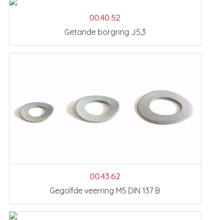
00.40.52
Getande borgring J5,3
00.43.62
Gegolfde veerring M5 DIN 137 B