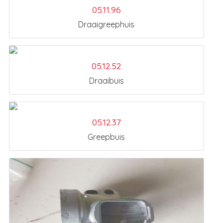
05.11.96
Draaigreephuis
05.12.52
Draaibuis
05.12.37
Greepbuis