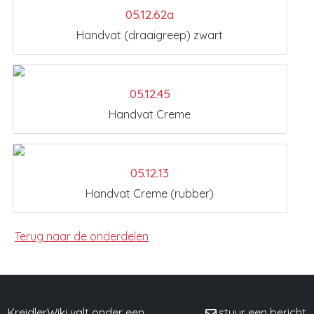
05.12.62a
Handvat (draaigreep) zwart
05.12.45
Handvat Creme
05.12.13
Handvat Creme (rubber)
Terug naar de onderdelen
KreidlerWiki valt onder een
stuur een bericht