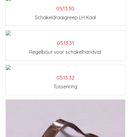
05.13.30
Schakeldraaigreep LH Kaal
05.13.31
Regelbout voor schakelhandvat
05.13.32
Tussenring