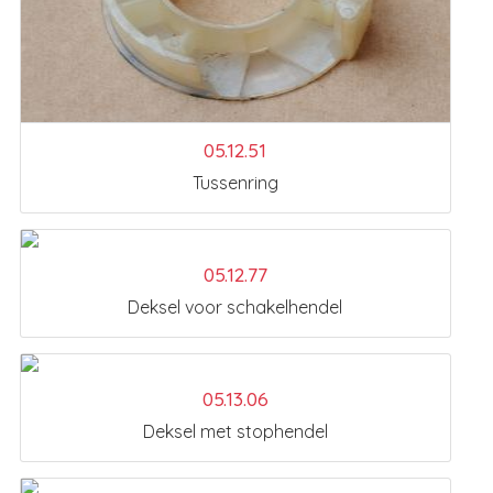
05.12.51
Tussenring
05.12.77
Deksel voor schakelhendel
05.13.06
Deksel met stophendel