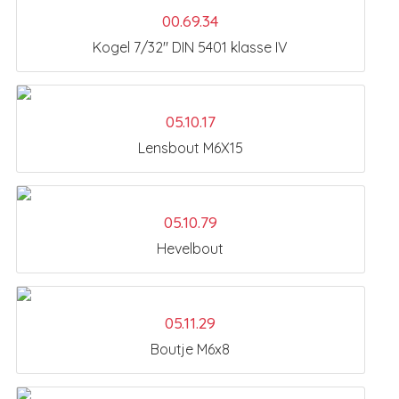
00.69.34
Kogel 7/32" DIN 5401 klasse IV
05.10.17
Lensbout M6X15
05.10.79
Hevelbout
05.11.29
Boutje M6x8