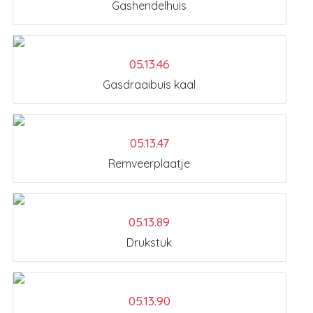
Gashendelhuis
05.13.46
Gasdraaibuis kaal
05.13.47
Remveerplaatje
05.13.89
Drukstuk
05.13.90