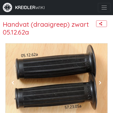
KREIDLER
WIKI
Handvat (draaigreep) zwart
05.12.62a