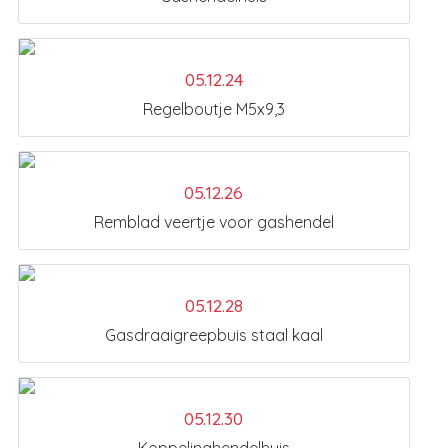
05.12.24
Regelboutje M5x9,3
05.12.26
Remblad veertje voor gashendel
05.12.28
Gasdraaigreepbuis staal kaal
05.12.30