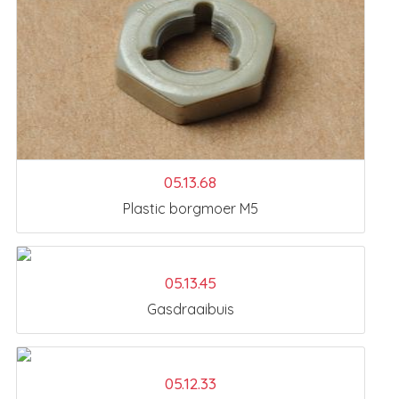
05.13.68
Plastic borgmoer M5
05.13.45
Gasdraaibuis
05.12.33