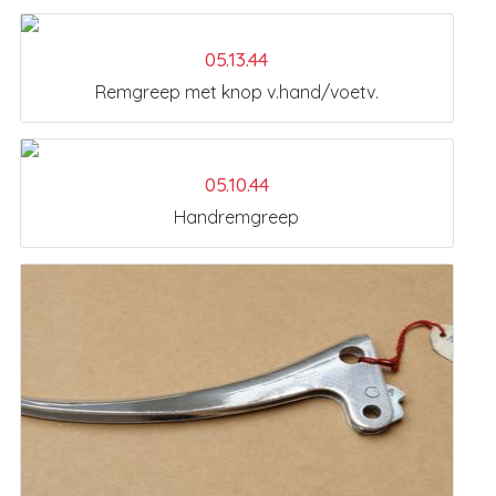
05.13.44
Remgreep met knop v.hand/voetv.
05.10.44
Handremgreep