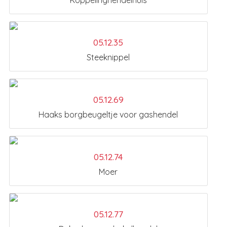
Koppelinghendelhuis
05.12.35
Steeknippel
05.12.69
Haaks borgbeugeltje voor gashendel
05.12.74
Moer
05.12.77