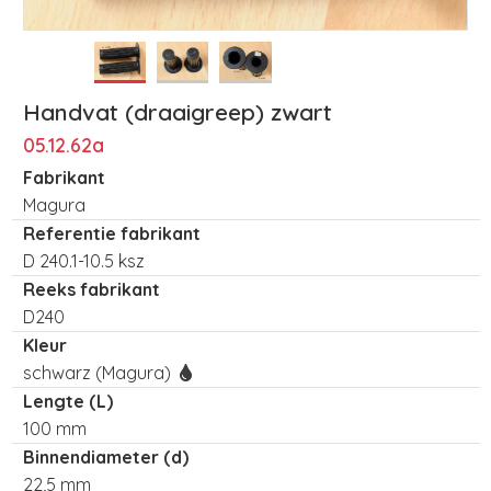
Handvat (draaigreep) zwart
05.12.62a
Fabrikant
Magura
Referentie fabrikant
D 240.1-10.5 ksz
Reeks fabrikant
D240
Kleur
schwarz (Magura)
Lengte (L)
100 mm
Binnendiameter (d)
22,5 mm