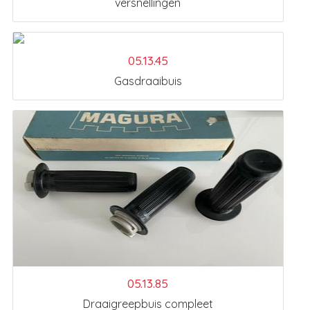
versnellingen
05.13.45
Gasdraaibuis
05.13.85
Draaigreepbuis compleet