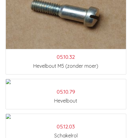
05.10.32
Hevelbout M5 (zonder moer)
05.10.79
Hevelbout
05.12.03
Schakelrol