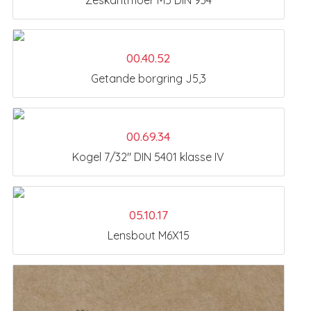
Zeskantmoer M5 DIN 934
00.40.52
Getande borgring J5,3
00.69.34
Kogel 7/32" DIN 5401 klasse IV
05.10.17
Lensbout M6X15