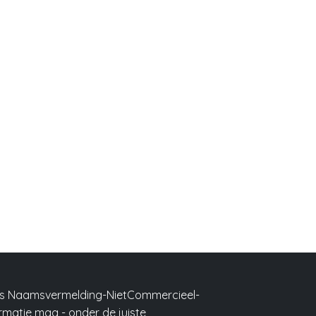
ons Naamsvermelding-NietCommercieel-
formatie mag -
onder de juiste