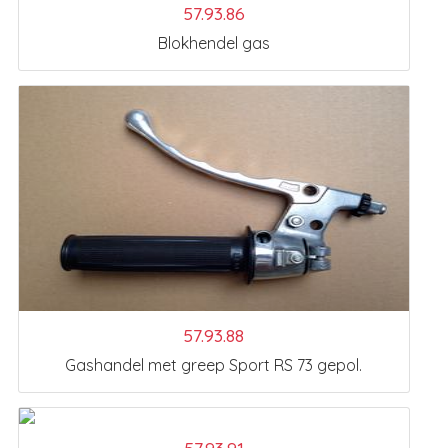
57.93.86
Blokhendel gas
57.93.88
Gashandel met greep Sport RS 73 gepol.