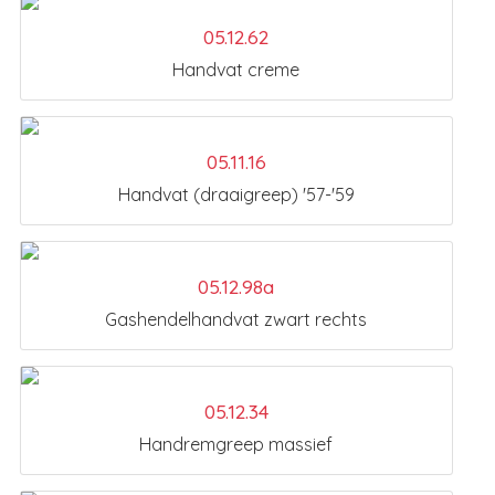
05.12.62
Handvat creme
05.11.16
Handvat (draaigreep) '57-'59
05.12.98a
Gashendelhandvat zwart rechts
05.12.34
Handremgreep massief