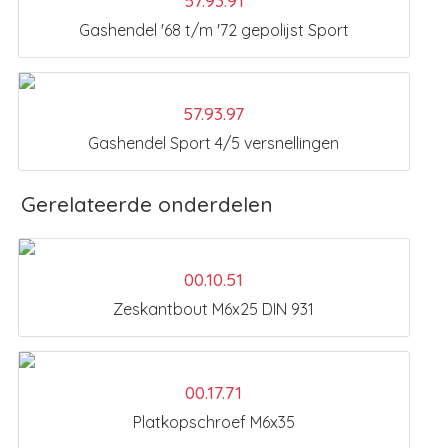
57.93.91
Gashendel '68 t/m '72 gepolijst Sport
57.93.97
Gashendel Sport 4/5 versnellingen
Gerelateerde onderdelen
00.10.51
Zeskantbout M6x25 DIN 931
00.17.71
Platkopschroef M6x35