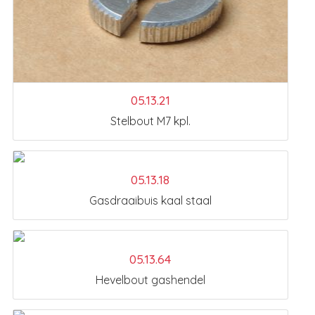
05.13.21
Stelbout M7 kpl.
05.13.18
Gasdraaibuis kaal staal
05.13.64
Hevelbout gashendel