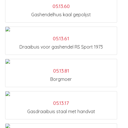
05.13.60
Gashendelhuis kaal gepolijst
05.13.61
Draaibuis voor gashendel RS Sport 1973
05.13.81
Borgmoer
05.13.17
Gasdraaibuis staal met handvat