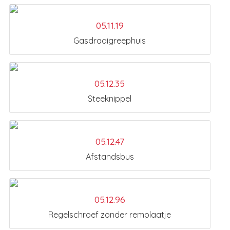
05.11.19
Gasdraaigreephuis
05.12.35
Steeknippel
05.12.47
Afstandsbus
05.12.96
Regelschroef zonder remplaatje