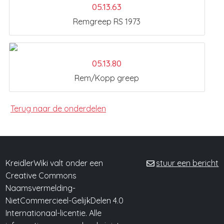
05.13.63
Remgreep RS 1973
05.13.80
Rem/Kopp greep
Terug naar de onderdelen
KreidlerWiki valt onder een
stuur een bericht
Creative Commons
Naamsvermelding-
NietCommercieel-GelijkDelen 4.0
Internationaal-licentie. Alle