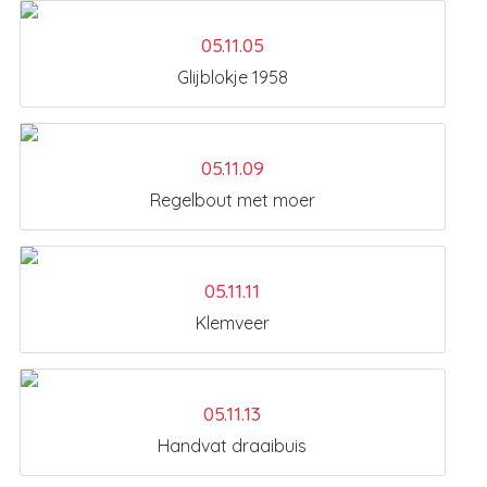
05.11.05
Glijblokje 1958
05.11.09
Regelbout met moer
05.11.11
Klemveer
05.11.13
Handvat draaibuis