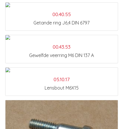
00.40.55
Getande ring J6,4 DIN 6797
00.43.53
Gewelfde veerring M6 DIN 137 A
05.10.17
Lensbout M6X15