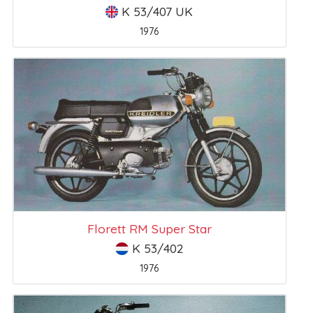
K 53/407 UK
1976
Florett RM Super Star
K 53/402
1976