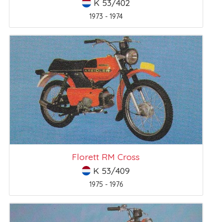
K 53/402
1973 - 1974
Florett RM Cross
K 53/409
1975 - 1976