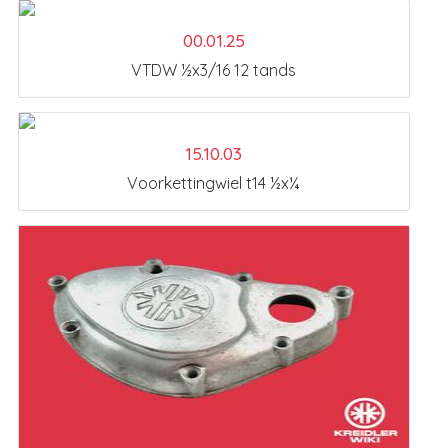
00.01.25
VTDW ½x3/16 12 tands
15.10.03
Voorkettingwiel t14 ½x¼