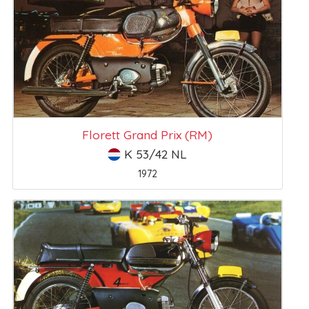
Florett Grand Prix (RM)
K 53/42 NL
1972