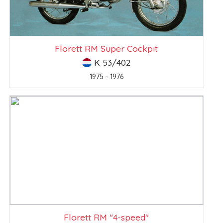
Florett RM Super Cockpit
K 53/402
1975 - 1976
Florett RM "4-speed"