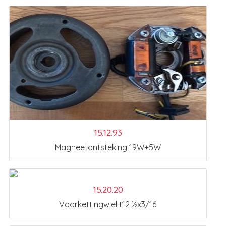
15.12.93
Magneetontsteking 19W+5W
15.20.20
Voorkettingwiel t12 ½x3/16