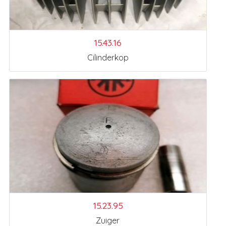
15.43.16
Cilinderkop
15.23.95
Zuiger