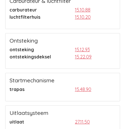
Carburateur & luchtfilter
carburateur
15.10.88
luchtfilterhuis
15.10.20
Ontsteking
ontsteking
15.12.93
ontstekingsdeksel
15.22.09
Startmechanisme
trapas
15.48.90
Uitlaatsysteem
uitlaat
27.11.50