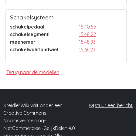
Schakelsysteem
schakelpedaal
15.40.55
schakelsegment
15.48.22
meenemer
15.48.93
schakelwalstandwiel
15.66.23
Terug naar de modellen
KreidlerWiki valt onder een
stuur een bericht
Creative Commons
Naamsvermelding-
NietCommercieel-GelijkDelen 4.0
Internationaal-licentie. Alle