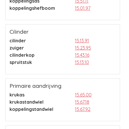
koppelingsas
15.51.11
koppelingshefboom
15.01.97
Cilinder
cilinder
15.13.91
zuiger
15.23.95
cilinderkop
15.43.16
spruitstuk
15.13.10
Primaire aandrijving
krukas
15.65.00
krukastandwiel
15.67.18
koppelingstandwiel
15.67.92