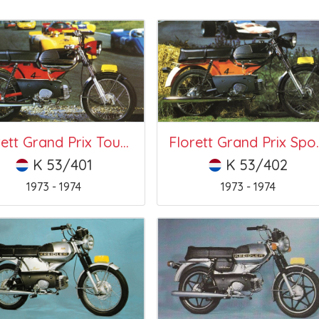
Florett Grand Prix Touring (RM)
Florett G
K 53/401
K 53/402
1973 - 1974
1973 - 1974