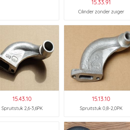
15.33.91
Cilinder zonder zuiger
15.43.10
15.13.10
Spruitstuk 2,6-3,6PK
Spruitstuk 0,8-2,0PK