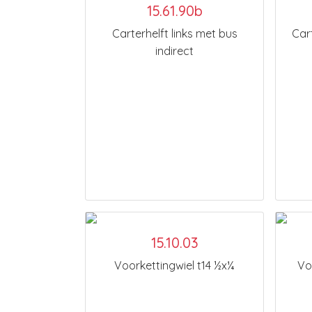
15.61.90b
Carterhelft links met bus
Cart
indirect
15.10.03
Voorkettingwiel t14 ½x¼
Vo