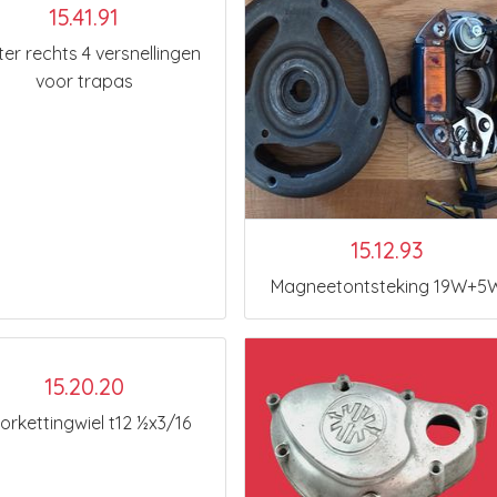
15.41.91
er rechts 4 versnellingen
voor trapas
15.12.93
Magneetontsteking 19W+5
15.20.20
orkettingwiel t12 ½x3/16