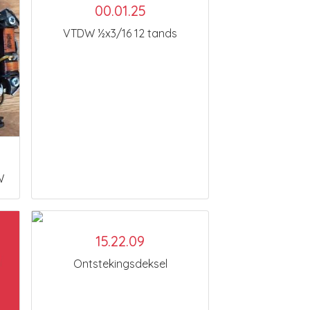
00.01.25
VTDW ½x3/16 12 tands
W
15.22.09
Ontstekingsdeksel