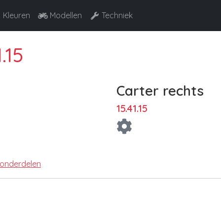
Kleuren
Modellen
Techniek
.15
Carter rechts
15.41.15
 onderdelen