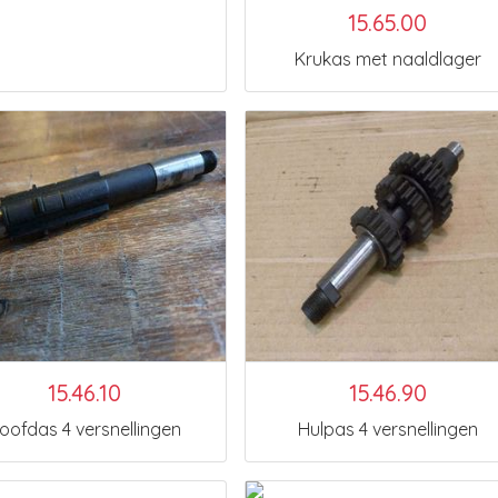
15.65.00
Krukas met naaldlager
15.46.10
15.46.90
oofdas 4 versnellingen
Hulpas 4 versnellingen