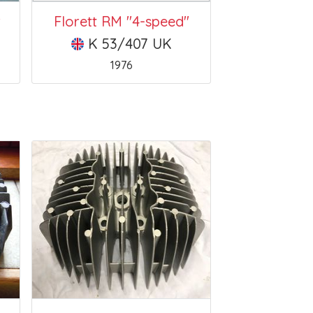
r
Florett RM "4-speed"
K 53/407 UK
1976