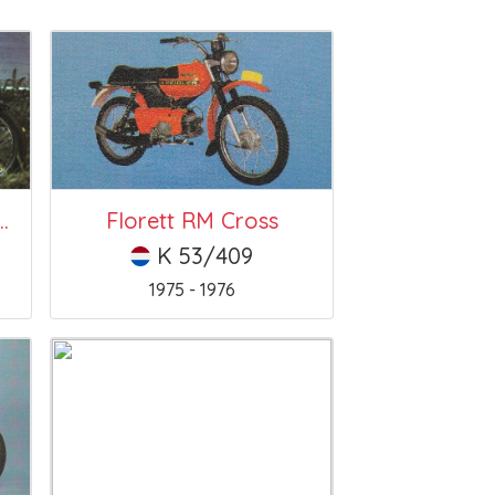
rand Prix Sport (RM)
Florett RM Cross
K 53/409
1975 - 1976