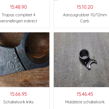
15.48.90
15.10.20
Trapas compleet 4
Aanzuigrubber 10/12mm
versnellingen indirect
Carb.
15.66.95
15.46.45
Schakelvork links
Middelste schakelvork