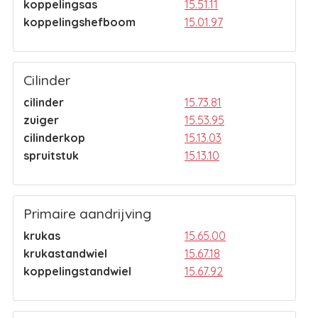
koppelingsas
15.51.11
koppelingshefboom
15.01.97
Cilinder
cilinder
15.73.81
zuiger
15.53.95
cilinderkop
15.13.03
spruitstuk
15.13.10
Primaire aandrijving
krukas
15.65.00
krukastandwiel
15.67.18
koppelingstandwiel
15.67.92