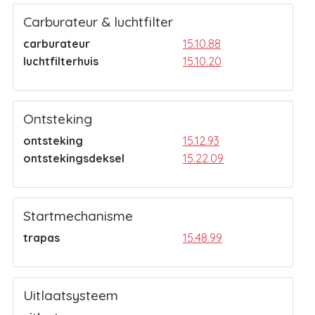
Carburateur & luchtfilter
carburateur
15.10.88
luchtfilterhuis
15.10.20
Ontsteking
ontsteking
15.12.93
ontstekingsdeksel
15.22.09
Startmechanisme
trapas
15.48.99
Uitlaatsysteem