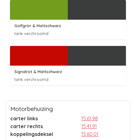
Golfgrün
& Mattschwarz
tank verchroomd
Signalrot
& Mattschwarz
tank verchroomd
Motorbehuizing
carter links
15.61.98
carter rechts
15.41.91
koppelingsdeksel
15.60.01