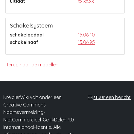
uitlaat
xx.xx.xx
Schakelsysteem
schakelpedaal
15.06.40
schakelnaaf
15.06.95
Terug naar de modellen
KreidlerWiki valt onder een
stuur een bericht
Creative Commons
Naamsvermelding-
NietCommercieel-GelijkDelen 4.0
Internationaal-licentie. Alle