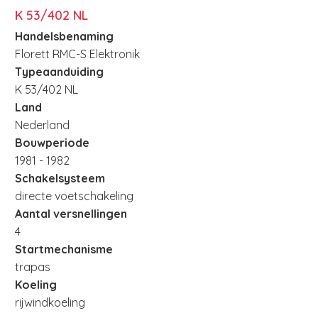
K 53/402 NL
Handelsbenaming
Florett RMC-S Elektronik
Typeaanduiding
K 53/402 NL
Land
Nederland
Bouwperiode
1981 - 1982
Schakelsysteem
directe voetschakeling
Aantal versnellingen
4
Startmechanisme
trapas
Koeling
rijwindkoeling