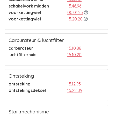
schakelvork midden
15.46.96
voorkettingwiel
00.01.25
voorkettingwiel
15.20.20
Carburateur & luchtfilter
carburateur
15.10.88
luchtfilterhuis
15.10.20
Ontsteking
ontsteking
15.12.93
ontstekingsdeksel
15.22.09
Startmechanisme