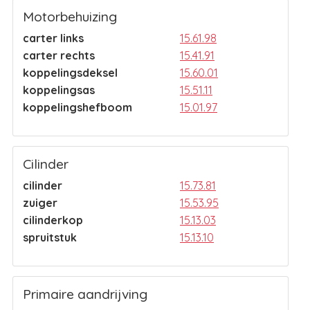
Motorbehuizing
carter links
15.61.98
carter rechts
15.41.91
koppelingsdeksel
15.60.01
koppelingsas
15.51.11
koppelingshefboom
15.01.97
Cilinder
cilinder
15.73.81
zuiger
15.53.95
cilinderkop
15.13.03
spruitstuk
15.13.10
Primaire aandrijving