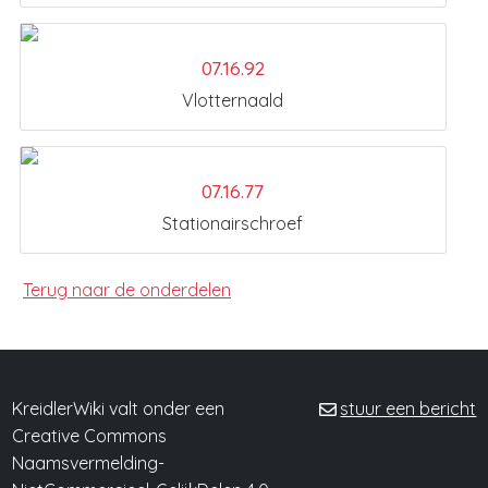
07.16.92
Vlotternaald
07.16.77
Stationairschroef
Terug naar de onderdelen
KreidlerWiki valt onder een
stuur een bericht
Creative Commons
Naamsvermelding-