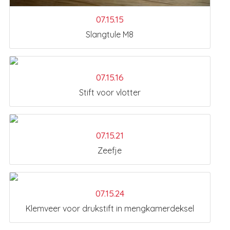
07.15.15
Slangtule M8
07.15.16
Stift voor vlotter
07.15.21
Zeefje
07.15.24
Klemveer voor drukstift in mengkamerdeksel