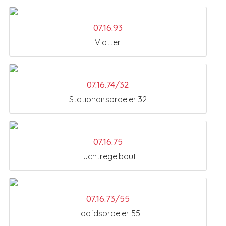
07.16.93
Vlotter
07.16.74/32
Stationairsproeier 32
07.16.75
Luchtregelbout
07.16.73/55
Hoofdsproeier 55