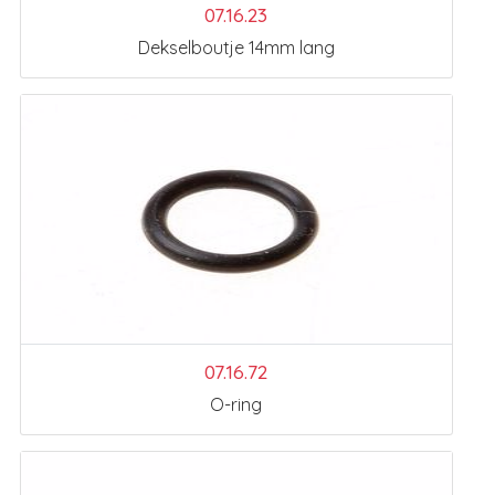
07.16.23
Dekselboutje 14mm lang
07.16.72
O-ring