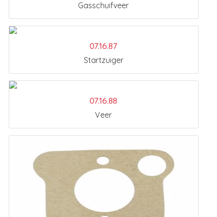
Gasschuifveer
07.16.87
Startzuiger
07.16.88
Veer