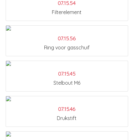
07.15.54
Filterelement
07.15.56
Ring voor gasschuif
07.15.45
Stelbout M6
07.15.46
Drukstift