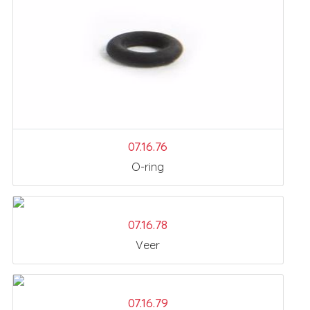
07.16.76
O-ring
07.16.78
Veer
07.16.79