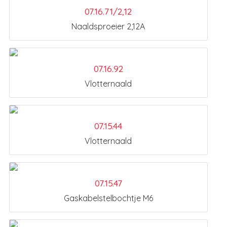
07.16.71/2,12
Naaldsproeier 2,12A
07.16.92
Vlotternaald
07.15.44
Vlotternaald
07.15.47
Gaskabelstelbochtje M6