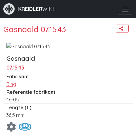
KREIDLER
WIKI
Gasnaald 07.15.43
Gasnaald
07.15.43
Fabrikant
Bing
Referentie fabrikant
46-051
Lengte (L)
36,5 mm