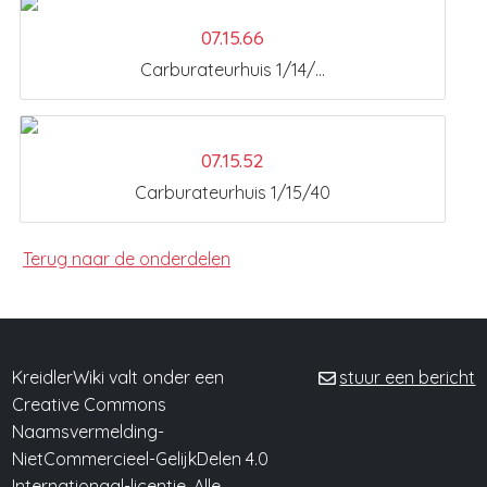
07.15.66
Carburateurhuis 1/14/...
07.15.52
Carburateurhuis 1/15/40
Terug naar de onderdelen
KreidlerWiki valt onder een
stuur een bericht
Creative Commons
Naamsvermelding-
NietCommercieel-GelijkDelen 4.0
Internationaal-licentie. Alle