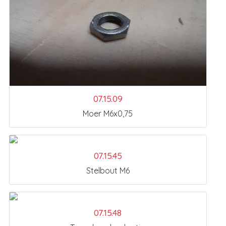
07.15.09
Moer M6x0,75
07.15.45
Stelbout M6
07.15.48