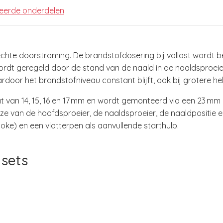
teerde onderdelen
chte doorstroming. De brandstofdosering bij vollast wordt be
rdt geregeld door de stand van de naald in de naaldsproeier
ardoor het brandstofniveau constant blijft, ook bij grotere he
 van 14, 15, 16 en 17 mm en wordt gemonteerd via een 23 mm k
e van de hoofdsproeier, de naaldsproeier, de naaldpositie en 
hoke) en een vlotterpen als aanvullende starthulp.
sets