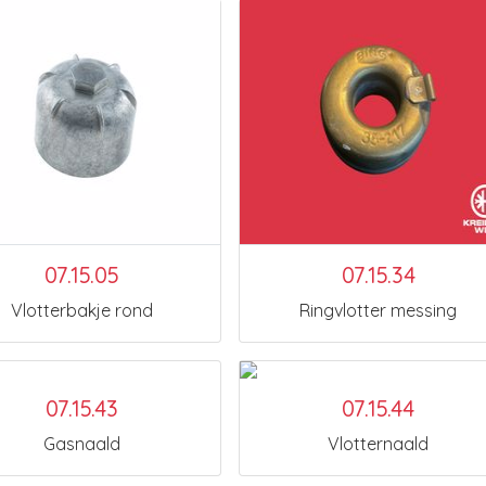
07.15.05
07.15.34
Vlotterbakje rond
Ringvlotter messing
07.15.43
07.15.44
Gasnaald
Vlotternaald