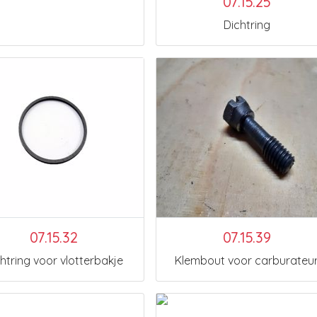
07.15.25
Dichtring
07.15.32
07.15.39
htring voor vlotterbakje
Klembout voor carburateu