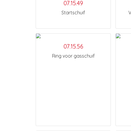
07.15.49
Startschuif
V
07.15.56
Ring voor gasschuif