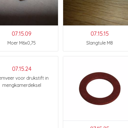
07.15.09
07.15.15
Moer M6x0,75
Slangtule M8
07.15.24
emveer voor drukstift in
mengkamerdeksel