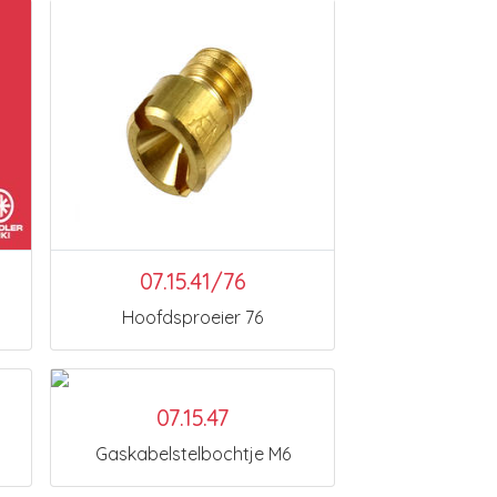
07.15.41/76
Hoofdsproeier 76
07.15.47
Gaskabelstelbochtje M6