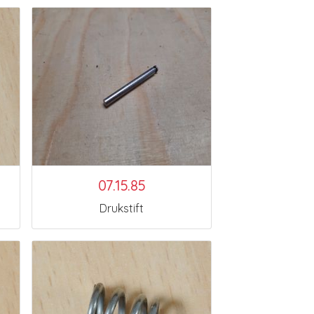
07.15.85
Drukstift