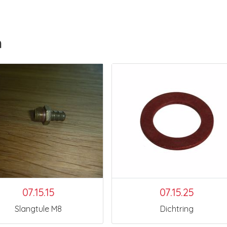
n
07.15.15
07.15.25
Slangtule M8
Dichtring