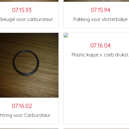
07.15.93
07.15.94
beugel voor carburateur
Pakking voor vlotterbakje
07.16.04
Plastic kapje v. carb.drukst
07.16.02
htring voor Carburateur