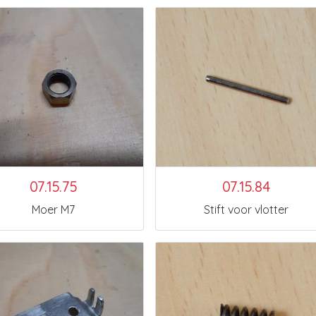
07.15.75
07.15.84
Moer M7
Stift voor vlotter