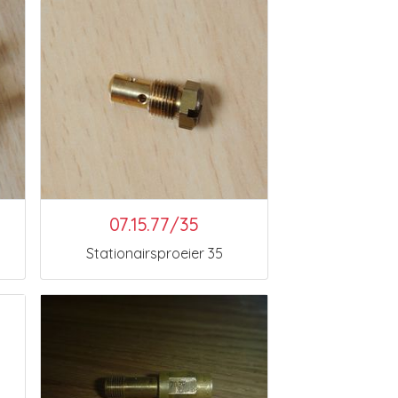
07.15.77/35
Stationairsproeier 35