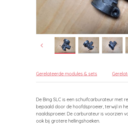
Gerelateerde modules & sets
Gerela
De Bing SLC is een schuifcarburateur met r
bepaald door de hoofdsproeier, terwijl in 
naaldsproeier. De carburateur is voorzien v
ook bij grotere hellingshoeken.