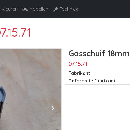
Kleuren
Modellen
Techniek
.15.71
Gasschuif 18mm
07.15.71
Fabrikant
Referentie fabrikant