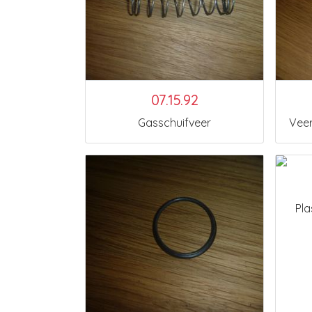
07.15.92
Gasschuifveer
Veer
Pla