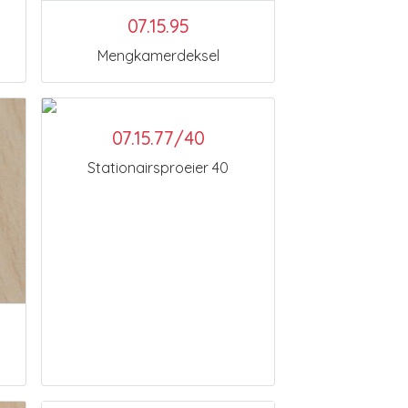
07.15.95
Mengkamerdeksel
07.15.77/40
Stationairsproeier 40