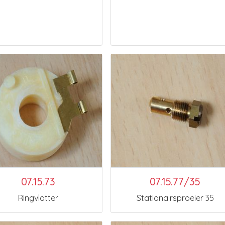
07.15.73
07.15.77/35
Ringvlotter
Stationairsproeier 35