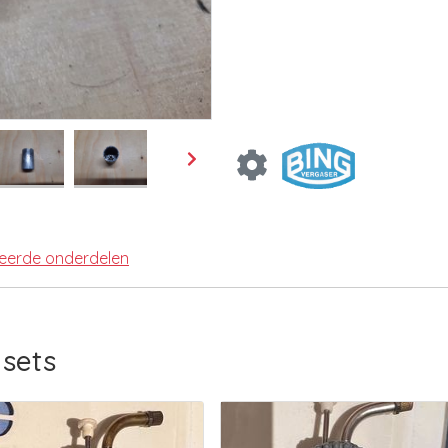
teerde onderdelen
sets