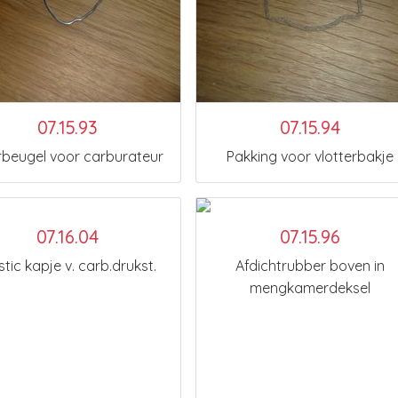
07.15.93
07.15.94
beugel voor carburateur
Pakking voor vlotterbakje
07.16.04
07.15.96
stic kapje v. carb.drukst.
Afdichtrubber boven in
mengkamerdeksel