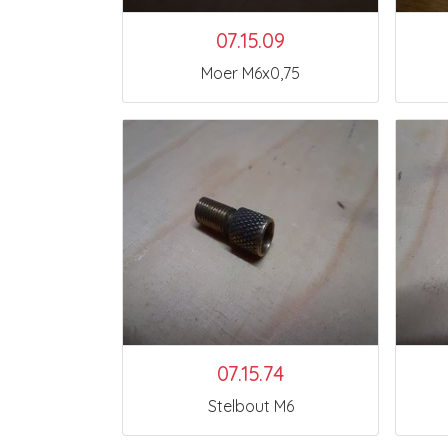
07.15.09
Moer M6x0,75
07.15.74
Stelbout M6