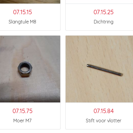
07.15.15
07.15.25
Slangtule M8
Dichtring
07.15.75
07.15.84
Moer M7
Stift voor vlotter