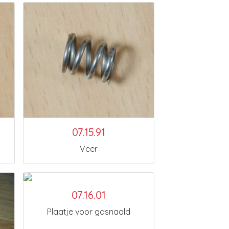
07.15.91
Veer
07.16.01
Plaatje voor gasnaald