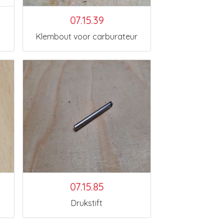
07.15.39
Klembout voor carburateur
07.15.85
Drukstift