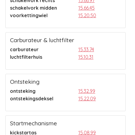
schakelvork rechts
15.66.97
schakelvork midden
15.66.45
voorkettingwiel
15.20.50
Carburateur & luchtfilter
carburateur
15.33.74
luchtfilterhuis
15.10.31
Ontsteking
ontsteking
15.32.99
ontstekingsdeksel
15.22.09
Startmechanisme
kickstartas
15.08.99