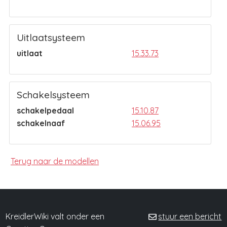
Uitlaatsysteem
uitlaat
15.33.73
Schakelsysteem
schakelpedaal
15.10.87
schakelnaaf
15.06.95
Terug naar de modellen
KreidlerWiki valt onder een
stuur een bericht