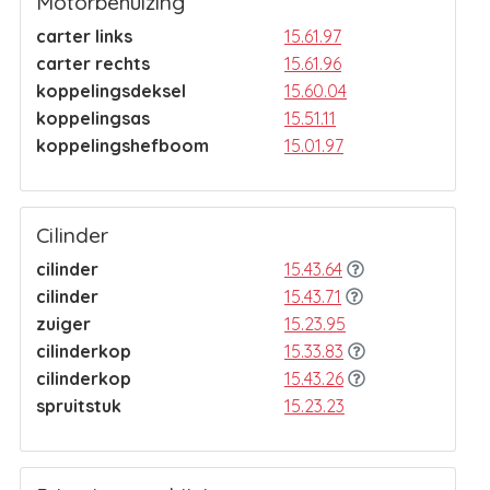
Motorbehuizing
carter links
15.61.97
carter rechts
15.61.96
koppelingsdeksel
15.60.04
koppelingsas
15.51.11
koppelingshefboom
15.01.97
Cilinder
cilinder
15.43.64
cilinder
15.43.71
zuiger
15.23.95
cilinderkop
15.33.83
cilinderkop
15.43.26
spruitstuk
15.23.23