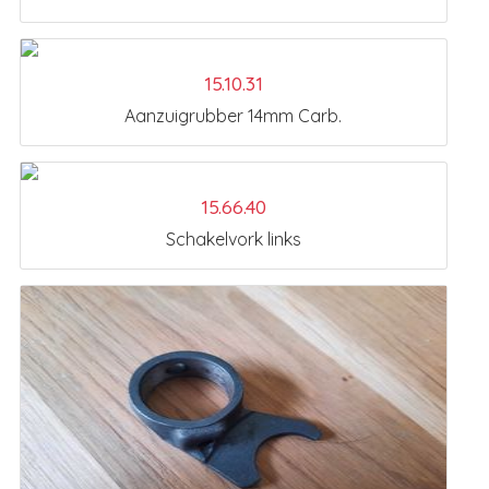
15.10.31
Aanzuigrubber 14mm Carb.
15.66.40
Schakelvork links