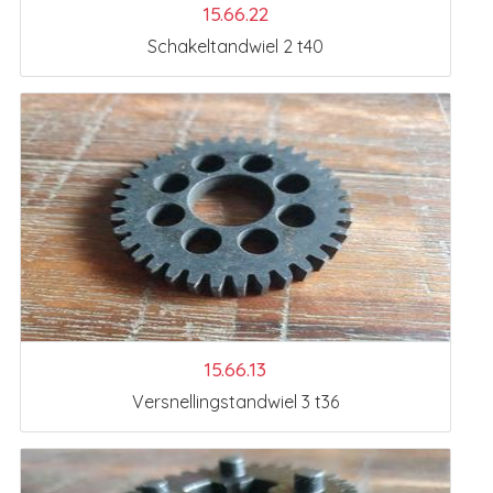
15.66.22
Schakeltandwiel 2 t40
15.66.13
Versnellingstandwiel 3 t36