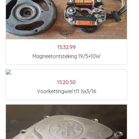
15.32.99
Magneetontsteking 19/5+10W
15.20.50
Voorkettingwiel t11 ½x3/16