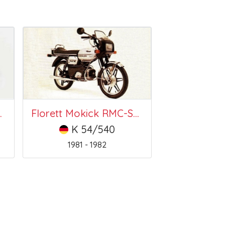
RMC-SH 5
Florett Mokick RMC-SH 5
K 54/540
1981 - 1982