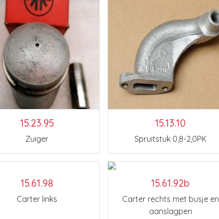
15.23.95
15.13.10
Zuiger
Spruitstuk 0,8-2,0PK
15.61.98
15.61.92b
Carter links
Carter rechts met busje en
aanslagpen