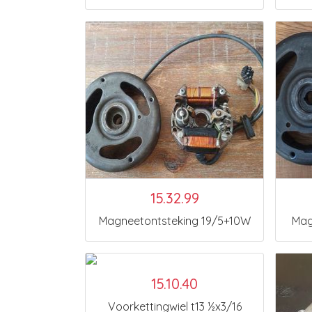
15.32.99
Magneetontsteking 19/5+10W
Mag
15.10.40
Voorkettingwiel t13 ½x3/16