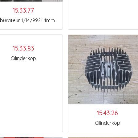
15.33.77
burateur 1/14/992 14mm
15.33.83
Cilinderkop
15.43.26
Cilinderkop