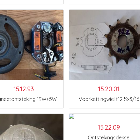
15.12.93
15.20.01
neetontsteking 19W+5W
Voorkettingwiel t12 ½x3/16
15.22.09
Ontstekingsdeksel