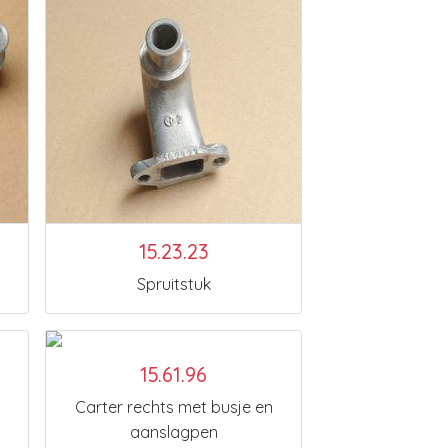
15.23.23
Spruitstuk
15.61.96
Carter rechts met busje en
aanslagpen