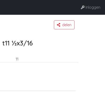
Inloggen
delen
 t11 ½x3/16
11