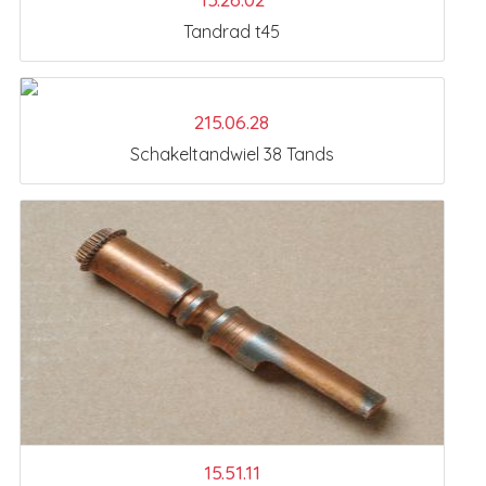
Tandrad t45
215.06.28
Schakeltandwiel 38 Tands
15.51.11