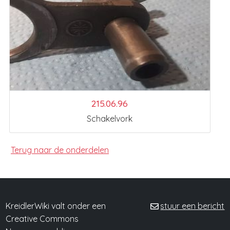
215.06.96
Schakelvork
Terug naar de onderdelen
KreidlerWiki valt onder een
stuur een bericht
Creative Commons