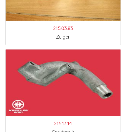
215.03.83
Zuiger
215.13.14
Spruitstuk