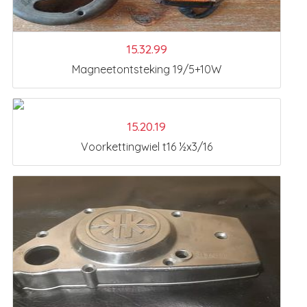
15.32.99
Magneetontsteking 19/5+10W
15.20.19
Voorkettingwiel t16 ½x3/16