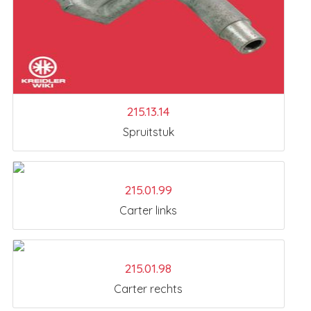
215.13.14
Spruitstuk
215.01.99
Carter links
215.01.98
Carter rechts