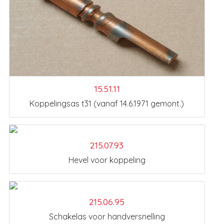
15.51.11
Koppelingsas t31 (vanaf 14.6.1971 gemont.)
215.07.93
Hevel voor koppeling
215.06.95
Schakelas voor handversnelling