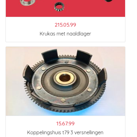
215.05.99
Krukas met naaldlager
15.67.99
Koppelingshuis t79 3 versnellingen