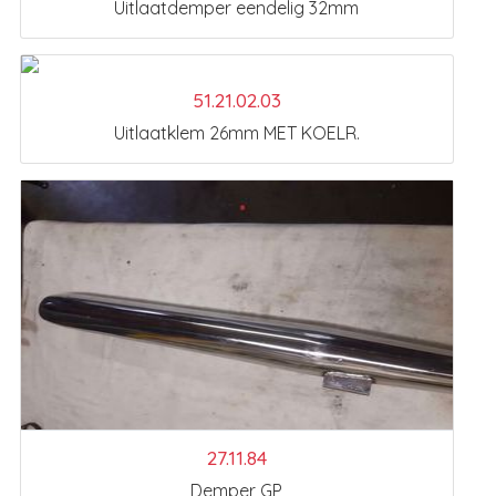
Uitlaatdemper eendelig 32mm
51.21.02.03
Uitlaatklem 26mm MET KOELR.
27.11.84
Demper GP