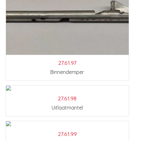
27.61.97
Binnendemper
27.61.98
Uitlaatmantel
27.61.99