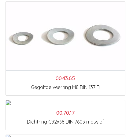
00.43.65
Gegolfde veerring M8 DIN 137 B
00.70.17
Dichtring C32x38 DIN 7603 massief