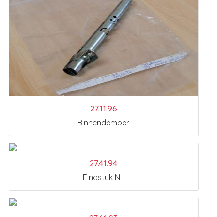
27.11.96
Binnendemper
27.41.94
Eindstuk NL