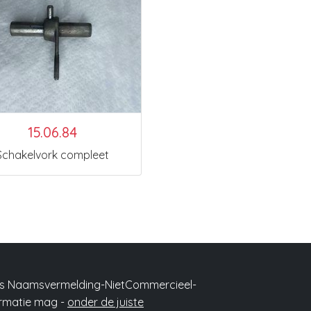
15.06.84
Schakelvork compleet
ons Naamsvermelding-NietCommercieel-
formatie mag -
onder de juiste