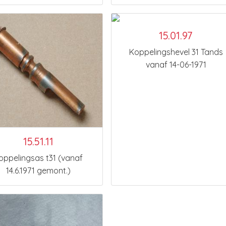
15.01.97
Koppelingshevel 31 Tands
vanaf 14-06-1971
15.51.11
oppelingsas t31 (vanaf
14.6.1971 gemont.)