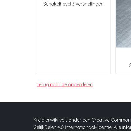
Schakelhevel 3 versnellingen
Terug naar de onderdelen
KreidlerWiki valt onder een Creative Comm
GelijkDelen 4.0 Internationaal-licentie. Alle in