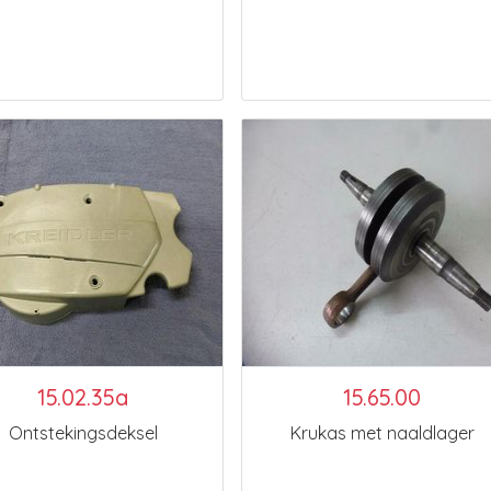
15.02.35a
15.65.00
Ontstekingsdeksel
Krukas met naaldlager