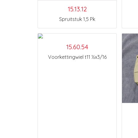
15.13.12
Spruitstuk 1,5 Pk
15.60.54
Voorkettingwiel t11 ½x3/16