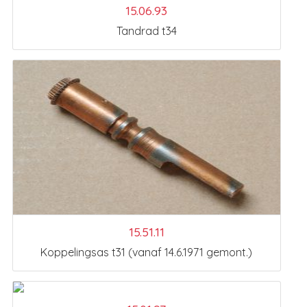
15.06.93
Tandrad t34
15.51.11
Koppelingsas t31 (vanaf 14.6.1971 gemont.)