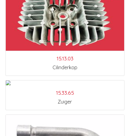
15.13.03
Cilinderkop
15.33.65
Zuiger