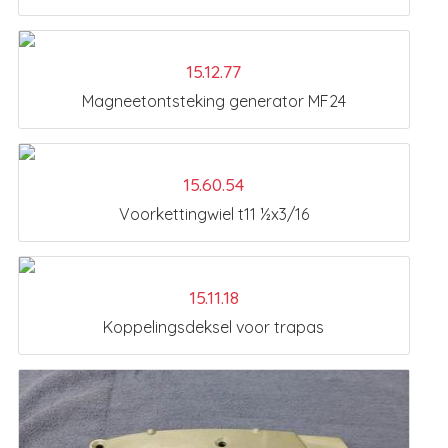
15.12.77
Magneetontsteking generator MF24
15.60.54
Voorkettingwiel t11 ½x3/16
15.11.18
Koppelingsdeksel voor trapas