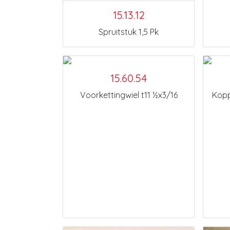
15.13.12
Spruitstuk 1,5 Pk
15.60.54
Voorkettingwiel t11 ½x3/16
Kopp