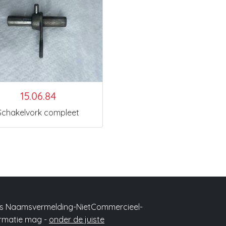
15.06.84
Schakelvork compleet
ons Naamsvermelding-NietCommercieel-
formatie mag -
onder de juiste