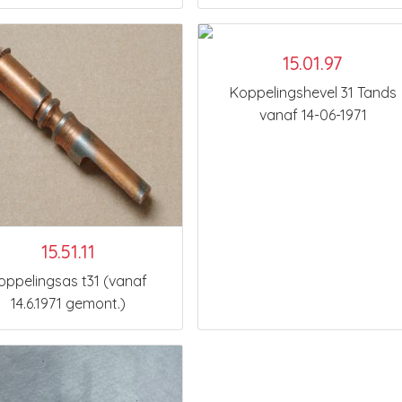
15.01.97
Koppelingshevel 31 Tands
vanaf 14-06-1971
15.51.11
oppelingsas t31 (vanaf
14.6.1971 gemont.)