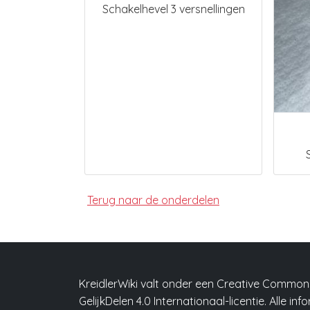
Schakelhevel 3 versnellingen
Terug naar de onderdelen
KreidlerWiki valt onder een Creative Comm
GelijkDelen 4.0 Internationaal-licentie. Alle in