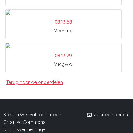
08.13.68
Veerring
08.13.79
Vliegwiel
Terug naar de onderdelen
KreidlerWiki valt onder een
stuur een bericht
Creative Commons
Naamsvermelding-