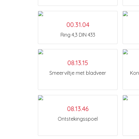
00.31.04
Ring 4,3 DIN 433
08.13.15
Smeerviltje met bladveer
Kon
08.13.46
Ontstekingsspoel