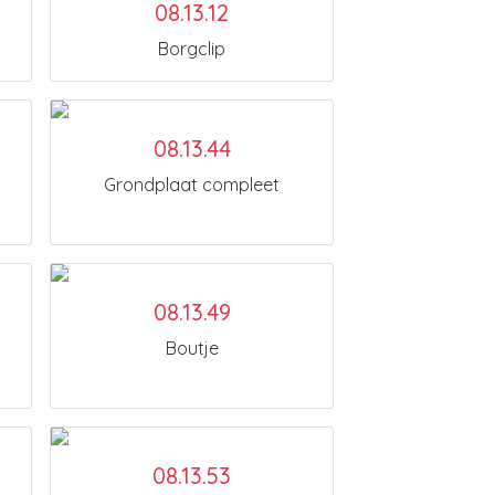
08.13.12
Borgclip
08.13.44
Grondplaat compleet
08.13.49
Boutje
08.13.53