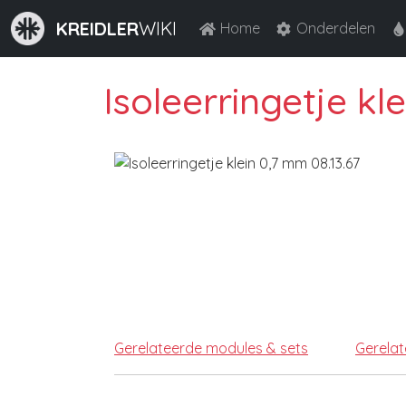
KREIDLER
WIKI
Home
Onderdelen
Isoleerringetje kl
Gerelateerde modules & sets
Gerela