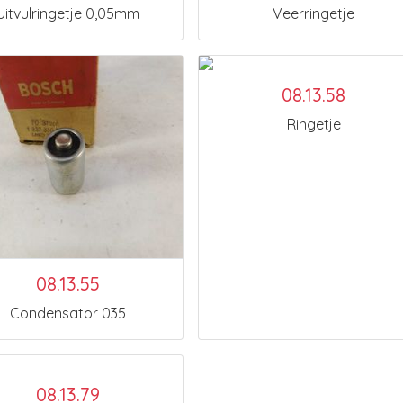
Uitvulringetje 0,05mm
Veerringetje
08.13.58
Ringetje
08.13.55
Condensator 035
08.13.79