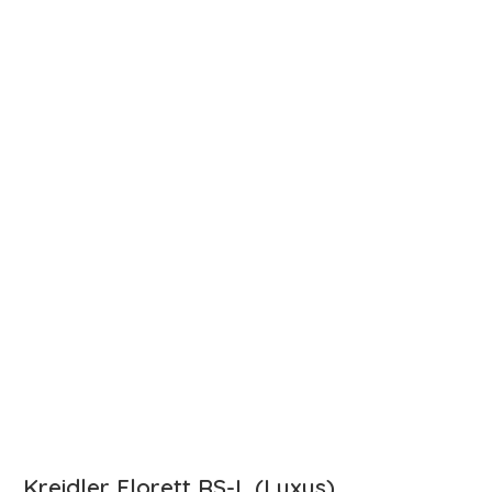
Kreidler Florett RS-L (Luxus)