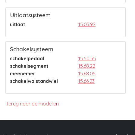
Uitlaatsysteem
uitlaat
15.03.92
Schakelsysteem
schakelpedaal
15.50.55
schakelsegment
15.68.22
meenemer
15.68.05
schakelwalstandwiel
15.66.23
Terug naar de modellen