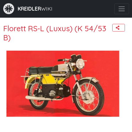
KREIDLER
WIKI
Florett RS-L (Luxus) (K 54/53
B)