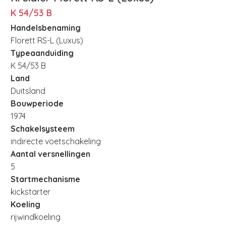
K 54/53 B
Handelsbenaming
Florett RS-L (Luxus)
Typeaanduiding
K 54/53 B
Land
Duitsland
Bouwperiode
1974
Schakelsysteem
indirecte voetschakeling
Aantal versnellingen
5
Startmechanisme
kickstarter
Koeling
rijwindkoeling