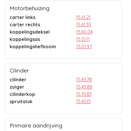
Motorbehuizing
carter links
15.61.21
carter rechts
15.61.35
koppelingsdeksel
15.60.04
koppelingsas
15.51.11
koppelingshefboom
15.01.97
Cilinder
cilinder
15.43.78
zuiger
15.43.88
cilinderkop
15.33.83
spruitstuk
15.43.13
Primaire aandrijving