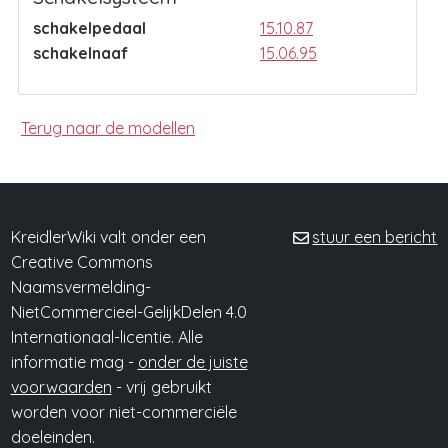
schakelpedaal
15.10.87
schakelnaaf
15.06.95
Terug naar de modellen
KreidlerWiki valt onder een
stuur een bericht
Creative Commons
Naamsvermelding-
NietCommercieel-GelijkDelen 4.0
Internationaal-licentie. Alle
informatie mag -
onder de juiste
voorwaarden
- vrij gebruikt
worden voor niet-commerciële
doeleinden.