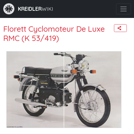
KREIDLER
WIKI
Florett Cyclomoteur De Luxe
RMC (K 53/419)