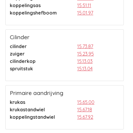
koppelingsas
15.51.11
koppelingshefboom
15.01.97
Cilinder
cilinder
15.73.87
zuiger
15.23.95
cilinderkop
15.13.03
spruitstuk
15.13.04
Primaire aandrijving
krukas
15.65.00
krukastandwiel
15.67.18
koppelingstandwiel
15.67.92