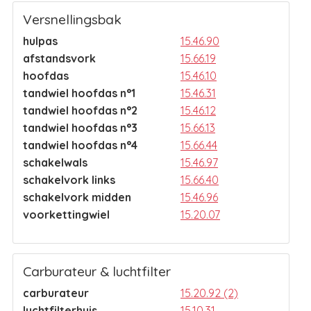
Versnellingsbak
hulpas
15.46.90
afstandsvork
15.66.19
hoofdas
15.46.10
tandwiel hoofdas n°1
15.46.31
tandwiel hoofdas n°2
15.46.12
tandwiel hoofdas n°3
15.66.13
tandwiel hoofdas n°4
15.66.44
schakelwals
15.46.97
schakelvork links
15.66.40
schakelvork midden
15.46.96
voorkettingwiel
15.20.07
Carburateur & luchtfilter
carburateur
15.20.92 (2)
luchtfilterhuis
15.10.31