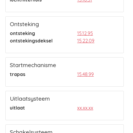
Ontsteking
ontsteking
15.12.95
ontstekingsdeksel
15.22.09
Startmechanisme
trapas
15.48.99
Uitlaatsysteem
uitlaat
xx.xx.xx
Schakelsysteem