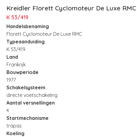
Kreidler Florett Cyclomoteur De Luxe RMC
K 53/419
Handelsbenaming
Florett Cyclomoteur De Luxe RMC
Typeaanduiding
K 53/419
Land
Frankrijk
Bouwperiode
1977
Schakelsysteem
directe voetschakeling
Aantal versnellingen
4
Startmechanisme
trapas
Koeling