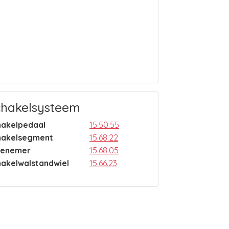
chakelsysteem
hakelpedaal
15.50.55
hakelsegment
15.68.22
enemer
15.68.05
hakelwalstandwiel
15.66.23