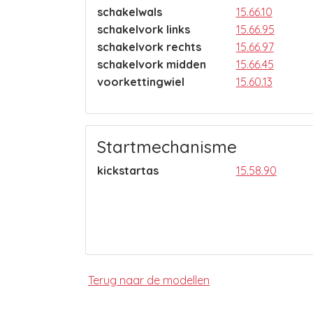
schakelwals
15.66.10
schakelvork links
15.66.95
schakelvork rechts
15.66.97
schakelvork midden
15.66.45
voorkettingwiel
15.60.13
Startmechanisme
kickstartas
15.58.90
Terug naar de modellen