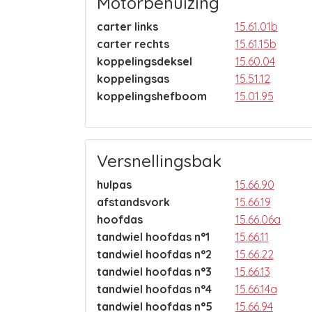
Motorbehuizing
carter links
15.61.01b
carter rechts
15.61.15b
koppelingsdeksel
15.60.04
koppelingsas
15.51.12
koppelingshefboom
15.01.95
Versnellingsbak
hulpas
15.66.90
afstandsvork
15.66.19
hoofdas
15.66.06a
tandwiel hoofdas n°1
15.66.11
tandwiel hoofdas n°2
15.66.22
tandwiel hoofdas n°3
15.66.13
tandwiel hoofdas n°4
15.66.14a
tandwiel hoofdas n°5
15.66.94