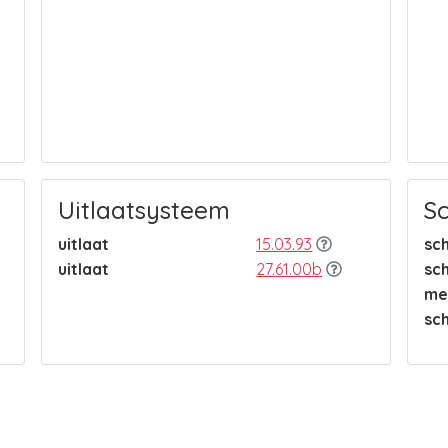
Uitlaatsysteem
S
uitlaat
15.03.93
sc
uitlaat
27.61.00b
sc
me
sc