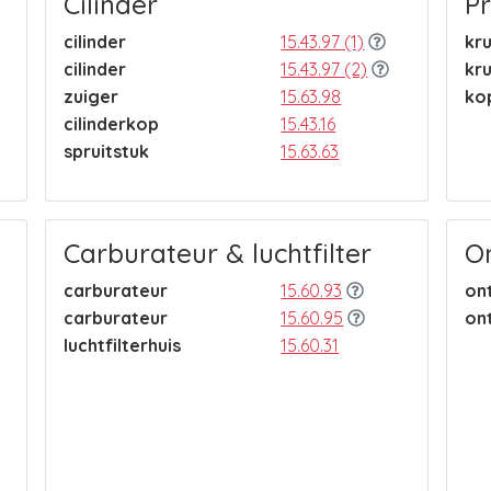
Cilinder
Pr
cilinder
15.43.97 (1)
kr
cilinder
15.43.97 (2)
kr
zuiger
15.63.98
ko
cilinderkop
15.43.16
spruitstuk
15.63.63
Carburateur & luchtfilter
O
carburateur
15.60.93
on
carburateur
15.60.95
on
luchtfilterhuis
15.60.31