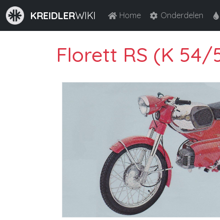
KREIDLER
WIKI
Home
Onderdelen
Florett RS (K 54/