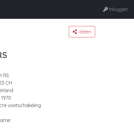
Inloggen
delen
RS
tt RS
53 CH
erland
- 1970
ecte voetschakeling
tarter