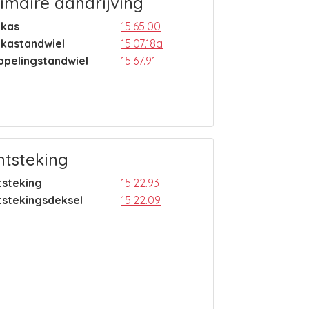
imaire aandrijving
ukas
15.65.00
ukastandwiel
15.07.18a
ppelingstandwiel
15.67.91
ntsteking
tsteking
15.22.93
tstekingsdeksel
15.22.09