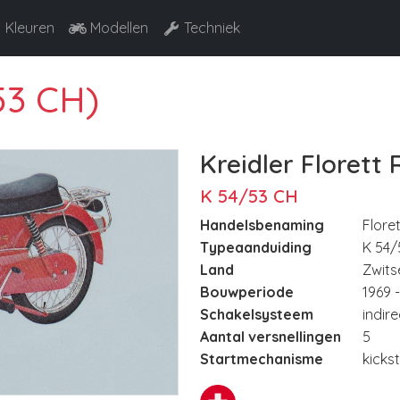
Kleuren
Modellen
Techniek
53 CH)
Kreidler Florett 
K 54/53 CH
Handelsbenaming
Flore
Typeaanduiding
K 54/
Land
Zwits
Bouwperiode
1969 
Schakelsysteem
indir
Aantal versnellingen
5
Startmechanisme
kicks