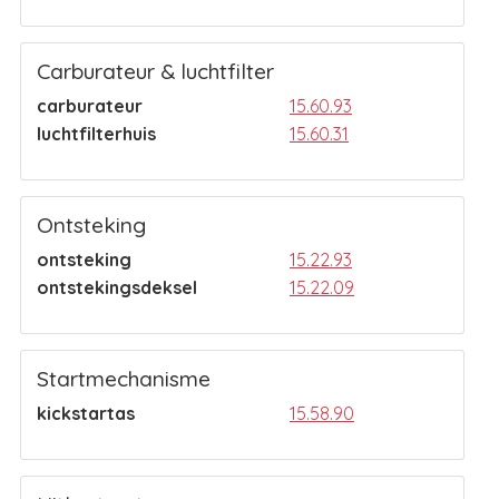
Carburateur & luchtfilter
carburateur
15.60.93
luchtfilterhuis
15.60.31
Ontsteking
ontsteking
15.22.93
ontstekingsdeksel
15.22.09
Startmechanisme
kickstartas
15.58.90