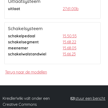
Uitlaatsysteem
uitlaat
27.61.00b
Schakelsysteem
schakelpedaal
15.50.55
schakelsegment
15.68.22
meenemer
15.68.05
schakelwalstandwiel
15.66.23
Terug naar de modellen
KreidlerWiki valt onder een
stuur een bericht
Creative Commons