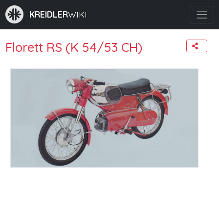
KREIDLER
WIKI
Florett RS (K 54/53 CH)