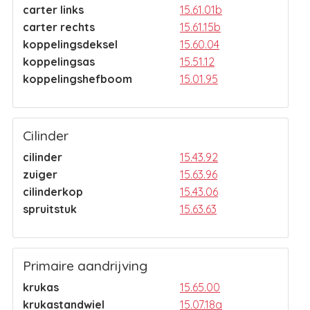
carter links
15.61.01b
carter rechts
15.61.15b
koppelingsdeksel
15.60.04
koppelingsas
15.51.12
koppelingshefboom
15.01.95
Cilinder
cilinder
15.43.92
zuiger
15.63.96
cilinderkop
15.43.06
spruitstuk
15.63.63
Primaire aandrijving
krukas
15.65.00
krukastandwiel
15.07.18a