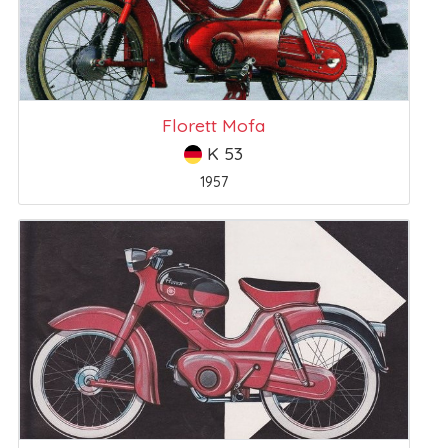
Florett Mofa
K 53
1957