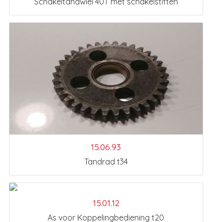
Schakeltandwiel 40T met schakelstiften
15.06.93
Tandrad t34
15.01.12
As voor Koppelingbediening t20