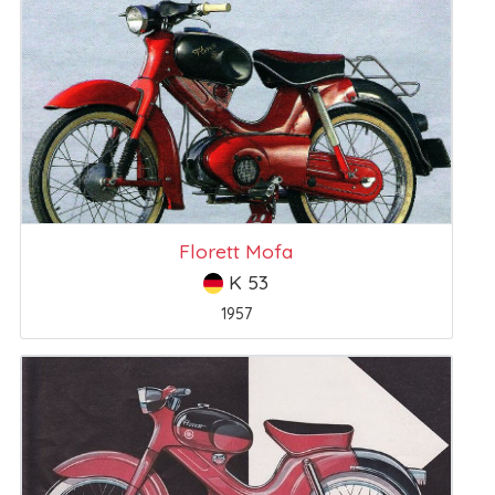
Florett Mofa
K 53
1957