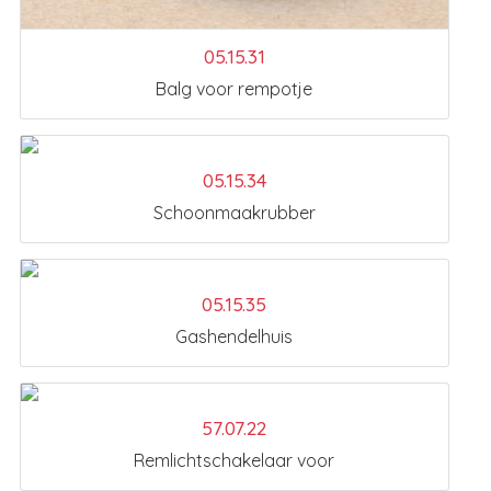
05.15.31
Balg voor rempotje
05.15.34
Schoonmaakrubber
05.15.35
Gashendelhuis
57.07.22
Remlichtschakelaar voor