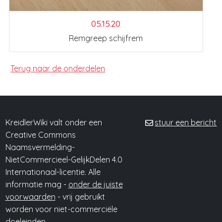
05.15.20
Remgreep schijfrem
Terug naar de onderdelen
KreidlerWiki valt onder een
stuur een bericht
Creative Commons
Naamsvermelding-
NietCommercieel-GelijkDelen 4.0
Internationaal-licentie. Alle
informatie mag -
onder de juiste
voorwaarden
- vrij gebruikt
worden voor niet-commerciële
doeleinden.