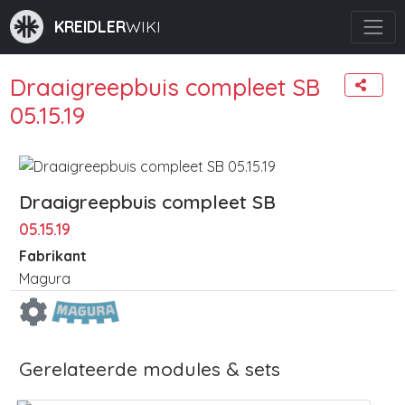
KREIDLER
WIKI
Draaigreepbuis compleet SB
05.15.19
Draaigreepbuis compleet SB
05.15.19
Fabrikant
Magura
Gerelateerde modules & sets