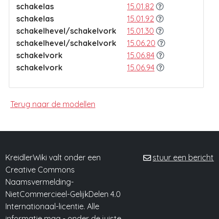
schakelas
15.01.82
schakelas
15.01.92
schakelhevel/schakelvork
15.01.30
schakelhevel/schakelvork
15.06.20
schakelvork
15.06.84
schakelvork
15.06.94
Terug naar de modellen
KreidlerWiki valt onder een
stuur een bericht
Creative Commons
Naamsvermelding-
NietCommercieel-GelijkDelen 4.0
Internationaal-licentie. Alle
informatie mag -
onder de juiste