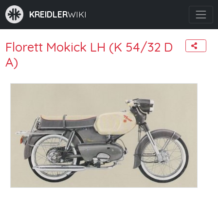
KREIDLER
WIKI
Florett Mokick LH (K 54/32 D
A)