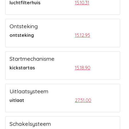
luchtfilterhuis
15.10.31
Ontsteking
ontsteking
15.12.95
Startmechanisme
kickstartas
15.18.90
Uitlaatsysteem
uitlaat
27.51.00
Schakelsysteem