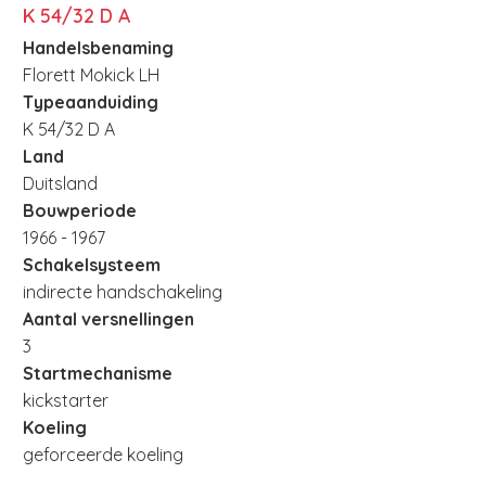
K 54/32 D A
Handelsbenaming
Florett Mokick LH
Typeaanduiding
K 54/32 D A
Land
Duitsland
Bouwperiode
1966 - 1967
Schakelsysteem
indirecte handschakeling
Aantal versnellingen
3
Startmechanisme
kickstarter
Koeling
geforceerde koeling