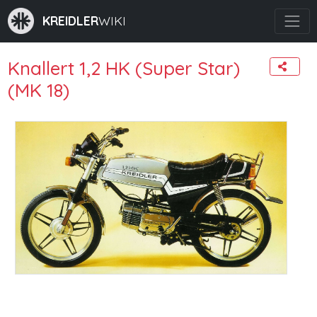
KREIDLER
WIKI
Knallert 1,2 HK (Super Star)
(MK 18)