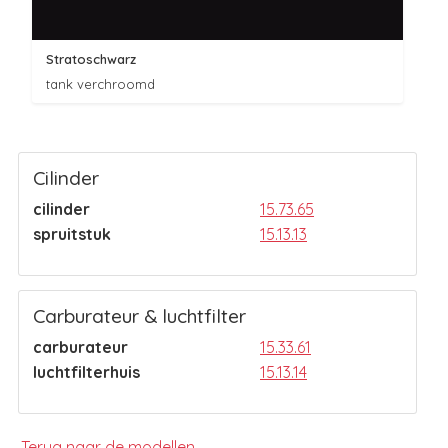
Stratoschwarz
tank verchroomd
Cilinder
cilinder
15.73.65
spruitstuk
15.13.13
Carburateur & luchtfilter
carburateur
15.33.61
luchtfilterhuis
15.13.14
Terug naar de modellen