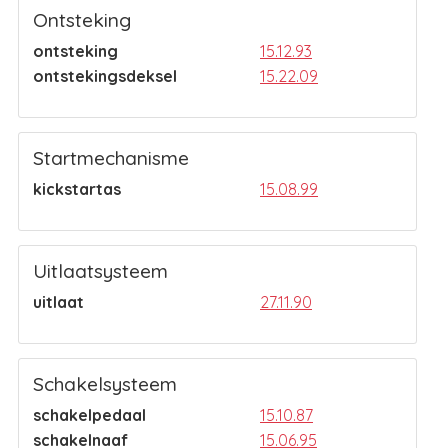
Ontsteking
ontsteking
15.12.93
ontstekingsdeksel
15.22.09
Startmechanisme
kickstartas
15.08.99
Uitlaatsysteem
uitlaat
27.11.90
Schakelsysteem
schakelpedaal
15.10.87
schakelnaaf
15.06.95