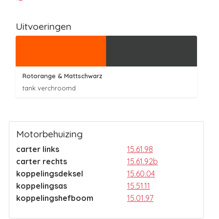
Uitvoeringen
Rotorange
& Mattschwarz
tank verchroomd
Motorbehuizing
carter links
15.61.98
carter rechts
15.61.92b
koppelingsdeksel
15.60.04
koppelingsas
15.51.11
koppelingshefboom
15.01.97