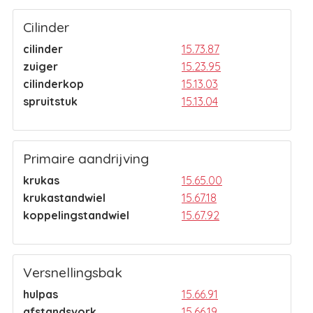
Cilinder
cilinder
15.73.87
zuiger
15.23.95
cilinderkop
15.13.03
spruitstuk
15.13.04
Primaire aandrijving
krukas
15.65.00
krukastandwiel
15.67.18
koppelingstandwiel
15.67.92
Versnellingsbak
hulpas
15.66.91
afstandsvork
15.66.19