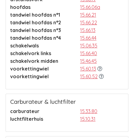
hoofdas
15.66.06a
tandwiel hoofdas n°1
15.66.21
tandwiel hoofdas n°2
15.66.22
tandwiel hoofdas n°3
15.66.13
tandwiel hoofdas n°4
15.66.44
schakelwals
15.06.35
schakelvork links
15.66.40
schakelvork midden
15.46.45
voorkettingwiel
15.60.13
voorkettingwiel
15.60.52
Carburateur & luchtfilter
carburateur
15.33.80
luchtfilterhuis
15.10.31