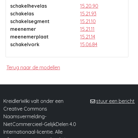
schakelhevelas
15.20.90
schakelas
15.21.93
schakelsegment
15.21.10
meenemer
15.21.11
meenemerplaat
15.21.14
schakelvork
15.06.84
Terug naar de modellen
KreidlerWiki valt onder een
stuur een bericht
Creative Commons
Naamsvermelding-
NietCommercieel-GelijkDelen 4.0
Internationaal-licentie. Alle