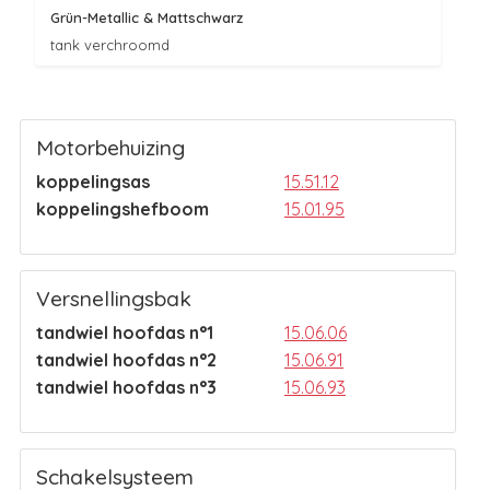
Grün-Metallic
& Mattschwarz
tank verchroomd
Motorbehuizing
koppelingsas
15.51.12
koppelingshefboom
15.01.95
Versnellingsbak
tandwiel hoofdas n°1
15.06.06
tandwiel hoofdas n°2
15.06.91
tandwiel hoofdas n°3
15.06.93
Schakelsysteem