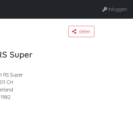
Inloggen
delen
 RS Super
tt RS Super
511 CH
erland
 1982