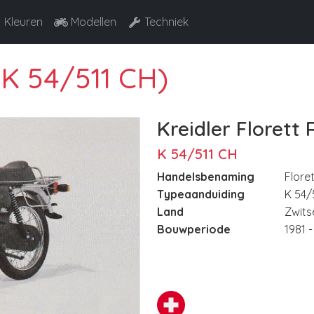
Kleuren
Modellen
Techniek
(K 54/511 CH)
Kreidler Florett
K 54/511 CH
Handelsbenaming
Flore
Typeaanduiding
K 54/
Land
Zwits
Bouwperiode
1981 -