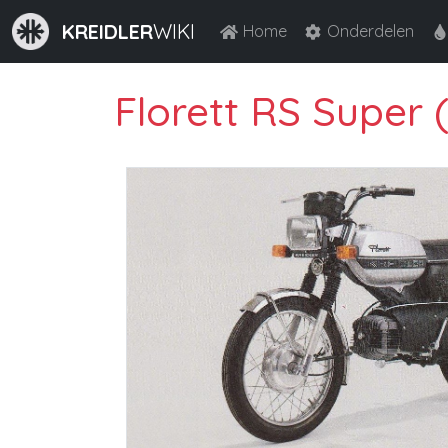
KREIDLER
WIKI
Home
Onderdelen
Florett RS Super 