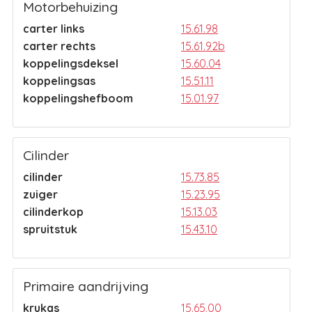
Motorbehuizing
carter links
15.61.98
carter rechts
15.61.92b
koppelingsdeksel
15.60.04
koppelingsas
15.51.11
koppelingshefboom
15.01.97
Cilinder
cilinder
15.73.85
zuiger
15.23.95
cilinderkop
15.13.03
spruitstuk
15.43.10
Primaire aandrijving
krukas
15.65.00