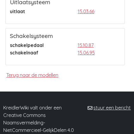
Uitlaatsysteem
uitlaat
15.03.66
Schakelsysteem
schakelpedaal
15.10.87
schakelnaaf
15.06.95
Terug naar de modellen
KreidlerWiki valt onder een
stuur een bericht
Creative Commons
Naamsvermelding-
NietCommercieel-GelijkDelen 4.0