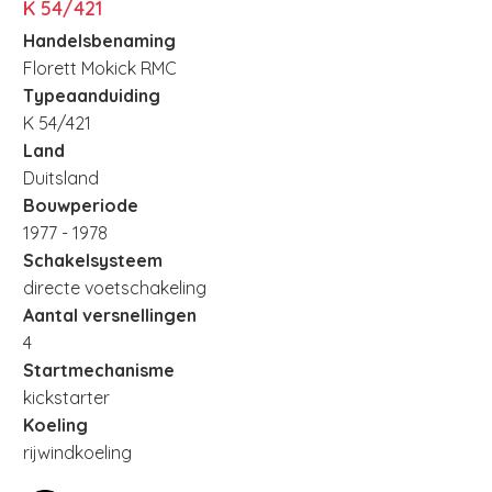
K 54/421
Handelsbenaming
Florett Mokick RMC
Typeaanduiding
K 54/421
Land
Duitsland
Bouwperiode
1977 - 1978
Schakelsysteem
directe voetschakeling
Aantal versnellingen
4
Startmechanisme
kickstarter
Koeling
rijwindkoeling