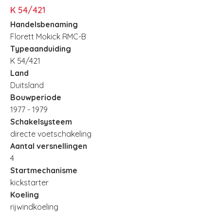
K 54/421
Handelsbenaming
Florett Mokick RMC-B
Typeaanduiding
K 54/421
Land
Duitsland
Bouwperiode
1977 - 1979
Schakelsysteem
directe voetschakeling
Aantal versnellingen
4
Startmechanisme
kickstarter
Koeling
rijwindkoeling