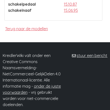
schakelpedaal
15.10.87
schakelnaaf
15.06.95
Terug naar de modellen
KreidlerWiki valt onder een
stuur een bericht
Creative Commons
Naamsvermelding-
NietCommercieel-GelijkDelen 4.0
Internationaal-licentie. Alle
informatie mag -
onder de juiste
voorwaarden
- vrij gebruikt
worden voor niet-commerciële
doeleinden.