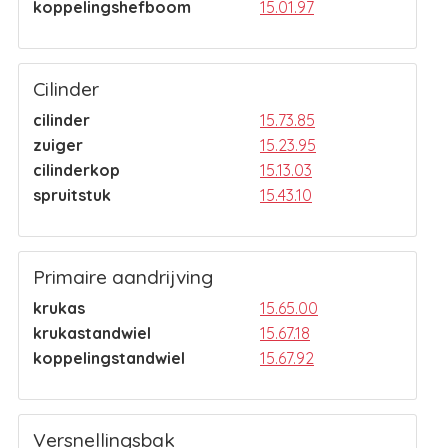
koppelingshefboom
15.01.97
Cilinder
cilinder
15.73.85
zuiger
15.23.95
cilinderkop
15.13.03
spruitstuk
15.43.10
Primaire aandrijving
krukas
15.65.00
krukastandwiel
15.67.18
koppelingstandwiel
15.67.92
Versnellingsbak