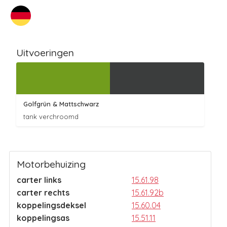
Uitvoeringen
Golfgrün
& Mattschwarz
tank verchroomd
Motorbehuizing
carter links
15.61.98
carter rechts
15.61.92b
koppelingsdeksel
15.60.04
koppelingsas
15.51.11