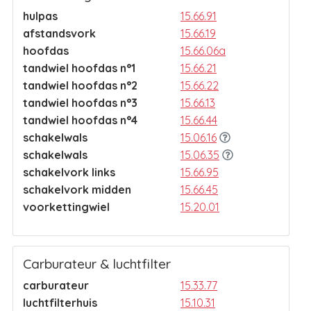
hulpas
15.66.91
afstandsvork
15.66.19
hoofdas
15.66.06a
tandwiel hoofdas n°1
15.66.21
tandwiel hoofdas n°2
15.66.22
tandwiel hoofdas n°3
15.66.13
tandwiel hoofdas n°4
15.66.44
schakelwals
15.06.16
schakelwals
15.06.35
schakelvork links
15.66.95
schakelvork midden
15.66.45
voorkettingwiel
15.20.01
Carburateur & luchtfilter
carburateur
15.33.77
luchtfilterhuis
15.10.31