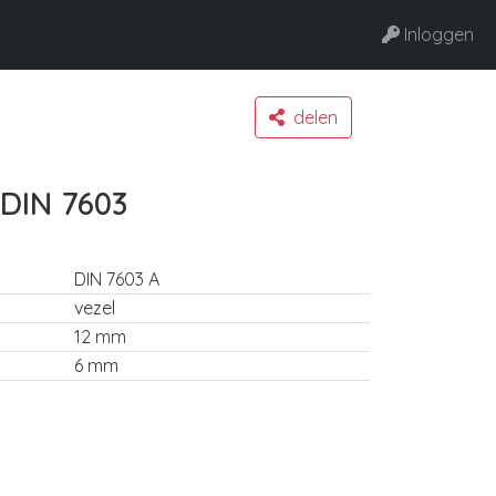
Inloggen
delen
 DIN 7603
DIN 7603 A
vezel
12 mm
6 mm