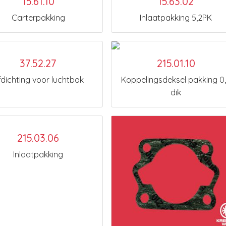
15.61.10
15.63.02
Carterpakking
Inlaatpakking 5,2PK
37.52.27
215.01.10
fdichting voor luchtbak
Koppelingsdeksel pakking 0
dik
215.03.06
Inlaatpakking