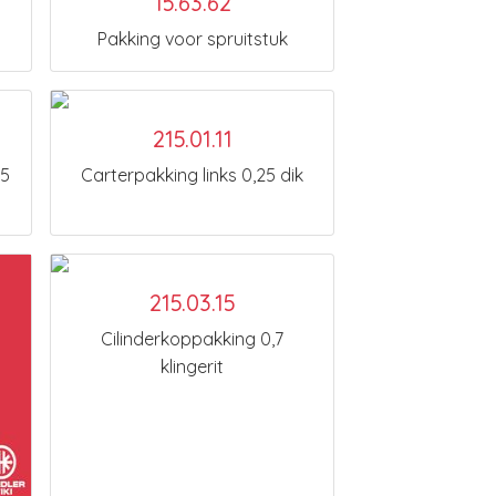
15.63.62
Pakking voor spruitstuk
215.01.11
,5
Carterpakking links 0,25 dik
215.03.15
Cilinderkoppakking 0,7
klingerit