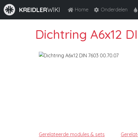
KREIDLER
WIKI
Home
Onderdelen
Dichtring A6x12 D
Gerelateerde modules & sets
Gerela