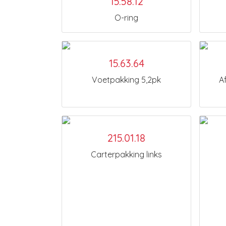
15.58.12
O-ring
15.63.64
Voetpakking 5,2pk
A
215.01.18
Carterpakking links