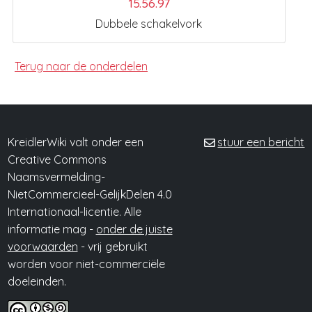
15.56.97
Dubbele schakelvork
Terug naar de onderdelen
KreidlerWiki valt onder een
stuur een bericht
Creative Commons
Naamsvermelding-
NietCommercieel-GelijkDelen 4.0
Internationaal-licentie. Alle
informatie mag -
onder de juiste
voorwaarden
- vrij gebruikt
worden voor niet-commerciële
doeleinden.