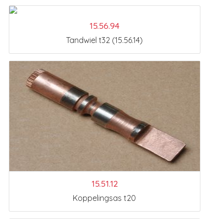
15.56.94
Tandwiel t32 (15.56.14)
15.51.12
Koppelingsas t20