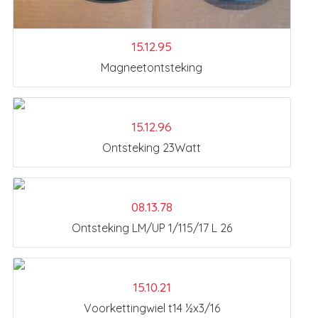
15.12.95
Magneetontsteking
15.12.96
Ontsteking 23Watt
08.13.78
Ontsteking LM/UP 1/115/17 L 26
15.10.21
Voorkettingwiel t14 ½x3/16