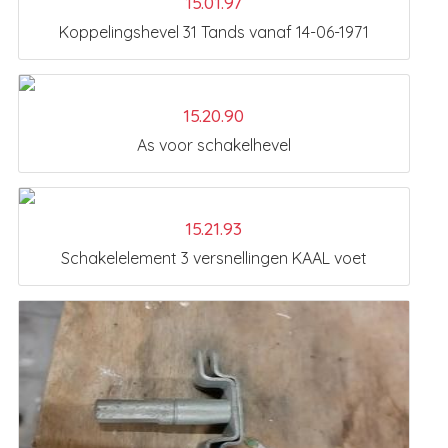
15.01.97
Koppelingshevel 31 Tands vanaf 14-06-1971
15.20.90
As voor schakelhevel
15.21.93
Schakelelement 3 versnellingen KAAL voet