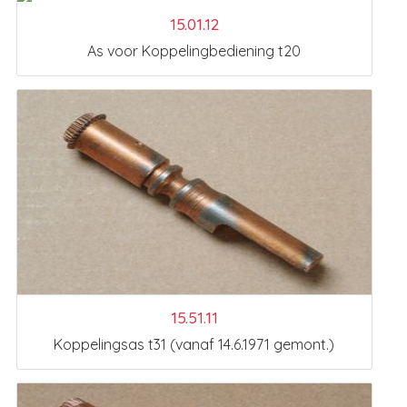
15.01.12
As voor Koppelingbediening t20
15.51.11
Koppelingsas t31 (vanaf 14.6.1971 gemont.)