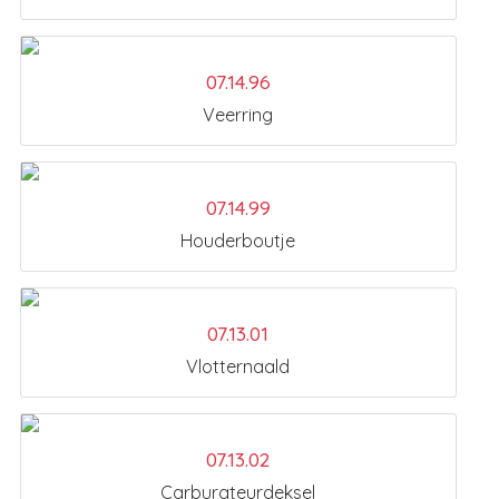
07.14.96
Veerring
07.14.99
Houderboutje
07.13.01
Vlotternaald
07.13.02
Carburateurdeksel